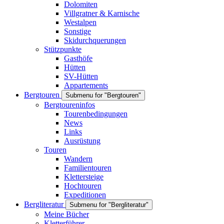
Dolomiten
Villgratner & Karnische
Westalpen
Sonstige
Skidurchquerungen
Stützpunkte
Gasthöfe
Hütten
SV-Hütten
Appartements
Bergtouren
Submenu for "Bergtouren"
Bergtoureninfos
Tourenbedingungen
News
Links
Ausrüstung
Touren
Wandern
Familientouren
Klettersteige
Hochtouren
Expeditionen
Bergliteratur
Submenu for "Bergliteratur"
Meine Bücher
Kletterführer