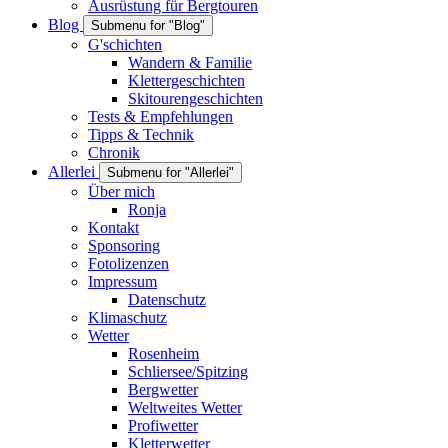
Ausrüstung für Bergtouren
Blog
Submenu for "Blog"
G'schichten
Wandern & Familie
Klettergeschichten
Skitourengeschichten
Tests & Empfehlungen
Tipps & Technik
Chronik
Allerlei
Submenu for "Allerlei"
Über mich
Ronja
Kontakt
Sponsoring
Fotolizenzen
Impressum
Datenschutz
Klimaschutz
Wetter
Rosenheim
Schliersee/Spitzing
Bergwetter
Weltweites Wetter
Profiwetter
Kletterwetter