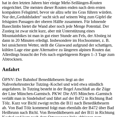
hat in den letzten Jahren hier einige Mehr-Seillängen-Routen
eingerichtet. Die meisten dieser Routen enden nach dem ersten
kompakten Felsgürtel, bevor sie allzu sehr ins Gras führen würden.
Nur der„Geduldsfaden“ sucht sich auf seinem Weg zum Gipfel die
felsigsten Passagen der oberen Hälfte zusammen. Für lohnende
Baseclimbs bietet die Wand aber noch jede Menge Potential. Der
Zustieg ist zwar nicht kurz, aber mit Unterstützung eines
Mountainbikes ist man in gut einer Stunde am Fels, der Abstieg ist
dann in 20 Minuten erledigt. Insbesondere im Hochsommer, z. B.
bei unsicherem Wetter, stellt die Glaswand aufgrund der schattigen,
kühlen Lage eine gute Alternative zu längeren alpinen Routen dar.
Allerdings braucht der Fels nach ergiebigerem Regen 1–3 Tage zum
Abtrocknen.
Anfahrt
ÖPNV: Der Bahnhof Benediktbeuern liegt an der
Nahverkehrsstrecke Tutzing–Kochel und wird etwa stündlich
angefahren. In Tutzing besteht in der Regel Anschluß an die Züge
der Line München-Garmisch. PKW: Die A95 München–Garmisch
verläßt man in Sindelsdorf und fährt auf der B472 in Richtung Bad
Tölz. Kurz vor Bichl zweigt rechts die B11 nach Benediktbeuern
ab. Von Bad Tölz kommend folgt man ebenfalls der B472 über Bad
Heilbrunn nach Bichl. Von Benediktbeuern auf der B11 in Richtung