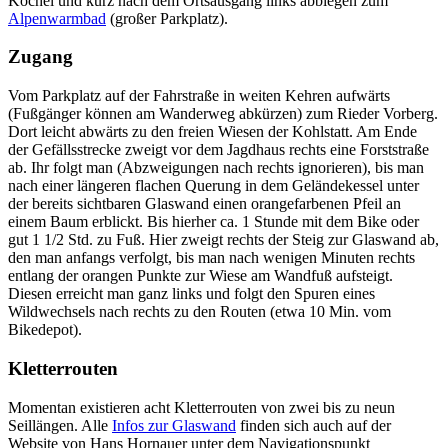
Kochel und kurz nach dem Ortsausgang links abbiegen zum
Alpenwarmbad
(großer Parkplatz).
Zugang
Vom Parkplatz auf der Fahrstraße in weiten Kehren aufwärts
(Fußgänger können am Wanderweg abkürzen) zum Rieder Vorberg.
Dort leicht abwärts zu den freien Wiesen der Kohlstatt. Am Ende
der Gefällsstrecke zweigt vor dem Jagdhaus rechts eine Forststraße
ab. Ihr folgt man (Abzweigungen nach rechts ignorieren), bis man
nach einer längeren flachen Querung in dem Geländekessel unter
der bereits sichtbaren Glaswand einen orangefarbenen Pfeil an
einem Baum erblickt. Bis hierher ca. 1 Stunde mit dem Bike oder
gut 1 1/2 Std. zu Fuß. Hier zweigt rechts der Steig zur Glaswand ab,
den man anfangs verfolgt, bis man nach wenigen Minuten rechts
entlang der orangen Punkte zur Wiese am Wandfuß aufsteigt.
Diesen erreicht man ganz links und folgt den Spuren eines
Wildwechsels nach rechts zu den Routen (etwa 10 Min. vom
Bikedepot).
Kletterrouten
Momentan existieren acht Kletterrouten von zwei bis zu neun
Seillängen. Alle
Infos zur Glaswand
finden sich auch auf der
Website von Hans Hornauer unter dem Navigationspunkt