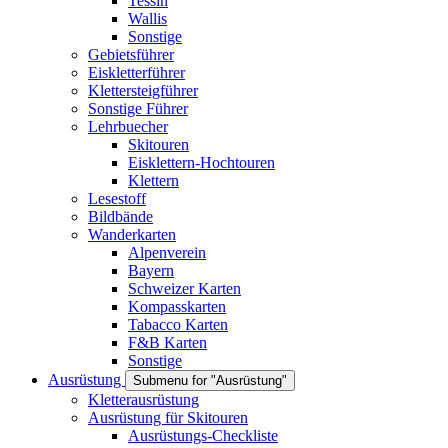
Tessin
Wallis
Sonstige
Gebietsführer
Eiskletterführer
Klettersteigführer
Sonstige Führer
Lehrbuecher
Skitouren
Eisklettern-Hochtouren
Klettern
Lesestoff
Bildbände
Wanderkarten
Alpenverein
Bayern
Schweizer Karten
Kompasskarten
Tabacco Karten
F&B Karten
Sonstige
Ausrüstung
Submenu for "Ausrüstung"
Kletterausrüstung
Ausrüstung für Skitouren
Ausrüstungs-Checkliste