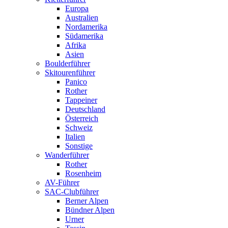
Europa
Australien
Nordamerika
Südamerika
Afrika
Asien
Boulderführer
Skitourenführer
Panico
Rother
Tappeiner
Deutschland
Österreich
Schweiz
Italien
Sonstige
Wanderführer
Rother
Rosenheim
AV-Führer
SAC-Clubführer
Berner Alpen
Bündner Alpen
Urner