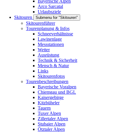
Bayerische Alpen
Arco Sarcatal
Urlaubsziele
Skitouren
Submenu for "Skitouren"
Skitourenführer
Tourenplanung & Infos
Schneeverhältnisse
Lawinenlage
Messstationen
Wetter
Ausrüstung
Technik & Sicherheit
Mensch & Natur
Links
Skitourenfotos
Tourenbeschreibungen
Bayerische Voralpen
Chiemgau und BGL
Kaisergebirge
Kitzbüheler
Tauern
Tuxer Alpen
Zillertaler Alpen
Stubaier Alpen
Ötztaler Alpen