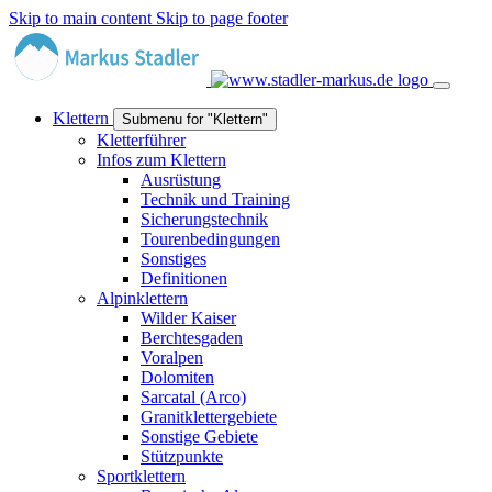
Skip to main content
Skip to page footer
Klettern
Submenu for "Klettern"
Kletterführer
Infos zum Klettern
Ausrüstung
Technik und Training
Sicherungstechnik
Tourenbedingungen
Sonstiges
Definitionen
Alpinklettern
Wilder Kaiser
Berchtesgaden
Voralpen
Dolomiten
Sarcatal (Arco)
Granitklettergebiete
Sonstige Gebiete
Stützpunkte
Sportklettern