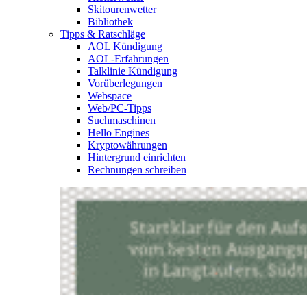
Skitourenwetter
Bibliothek
Tipps & Ratschläge
AOL Kündigung
AOL-Erfahrungen
Talklinie Kündigung
Vorüberlegungen
Webspace
Web/PC-Tipps
Suchmaschinen
Hello Engines
Kryptowährungen
Hintergrund einrichten
Rechnungen schreiben