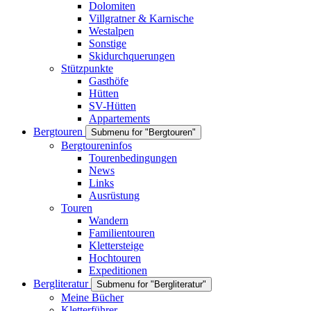
Dolomiten
Villgratner & Karnische
Westalpen
Sonstige
Skidurchquerungen
Stützpunkte
Gasthöfe
Hütten
SV-Hütten
Appartements
Bergtouren
Submenu for "Bergtouren"
Bergtoureninfos
Tourenbedingungen
News
Links
Ausrüstung
Touren
Wandern
Familientouren
Klettersteige
Hochtouren
Expeditionen
Bergliteratur
Submenu for "Bergliteratur"
Meine Bücher
Kletterführer