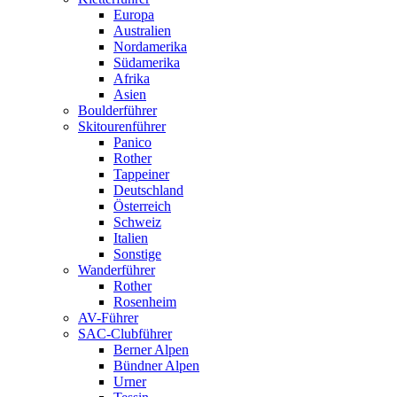
Europa
Australien
Nordamerika
Südamerika
Afrika
Asien
Boulderführer
Skitourenführer
Panico
Rother
Tappeiner
Deutschland
Österreich
Schweiz
Italien
Sonstige
Wanderführer
Rother
Rosenheim
AV-Führer
SAC-Clubführer
Berner Alpen
Bündner Alpen
Urner