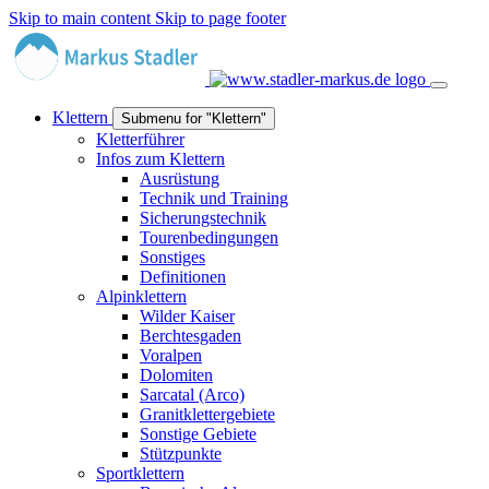
Skip to main content
Skip to page footer
Klettern
Submenu for "Klettern"
Kletterführer
Infos zum Klettern
Ausrüstung
Technik und Training
Sicherungstechnik
Tourenbedingungen
Sonstiges
Definitionen
Alpinklettern
Wilder Kaiser
Berchtesgaden
Voralpen
Dolomiten
Sarcatal (Arco)
Granitklettergebiete
Sonstige Gebiete
Stützpunkte
Sportklettern