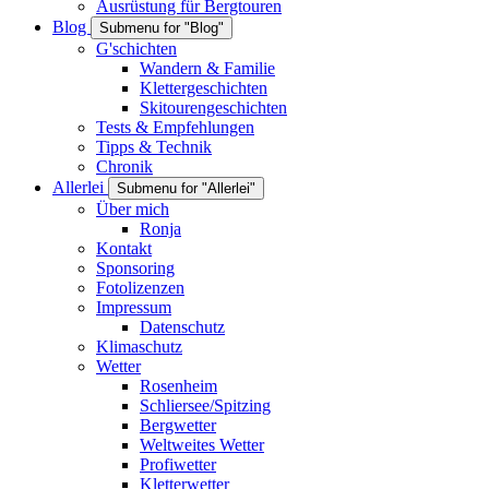
Ausrüstung für Bergtouren
Blog
Submenu for "Blog"
G'schichten
Wandern & Familie
Klettergeschichten
Skitourengeschichten
Tests & Empfehlungen
Tipps & Technik
Chronik
Allerlei
Submenu for "Allerlei"
Über mich
Ronja
Kontakt
Sponsoring
Fotolizenzen
Impressum
Datenschutz
Klimaschutz
Wetter
Rosenheim
Schliersee/Spitzing
Bergwetter
Weltweites Wetter
Profiwetter
Kletterwetter