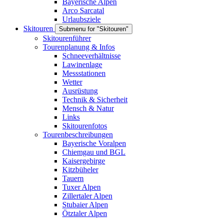
Bayerische Alpen
Arco Sarcatal
Urlaubsziele
Skitouren
Submenu for "Skitouren"
Skitourenführer
Tourenplanung & Infos
Schneeverhältnisse
Lawinenlage
Messstationen
Wetter
Ausrüstung
Technik & Sicherheit
Mensch & Natur
Links
Skitourenfotos
Tourenbeschreibungen
Bayerische Voralpen
Chiemgau und BGL
Kaisergebirge
Kitzbüheler
Tauern
Tuxer Alpen
Zillertaler Alpen
Stubaier Alpen
Ötztaler Alpen