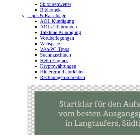
Skitourenwetter
Bibliothek
Tipps & Ratschläge
AOL Kündigung
AOL-Erfahrungen
Talklinie Kündigung
Vorüberlegungen
Webspace
Web/PC-Tipps
Suchmaschinen
Hello Engines
Kryptowährungen
Hintergrund einrichten
Rechnungen schreiben