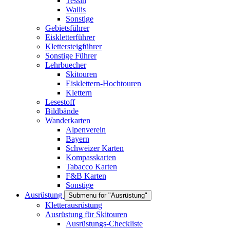
Tessin
Wallis
Sonstige
Gebietsführer
Eiskletterführer
Klettersteigführer
Sonstige Führer
Lehrbuecher
Skitouren
Eisklettern-Hochtouren
Klettern
Lesestoff
Bildbände
Wanderkarten
Alpenverein
Bayern
Schweizer Karten
Kompasskarten
Tabacco Karten
F&B Karten
Sonstige
Ausrüstung
Submenu for "Ausrüstung"
Kletterausrüstung
Ausrüstung für Skitouren
Ausrüstungs-Checkliste