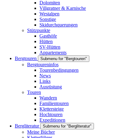
Dolomiten
Villgratner & Karnische
Westalpen
Sonstige
Skidurchquerungen
Stützpunkte
Gasthöfe
Hütten
SV-Hütten
Appartements
Bergtouren
Submenu for "Bergtouren"
Bergtoureninfos
Tourenbedingungen
News
Links
Ausrüstung
Touren
Wandern
Familientouren
Klettersteige
Hochtouren
Expeditionen
Bergliteratur
Submenu for "Bergliteratur"
Meine Bücher
Kletterführer