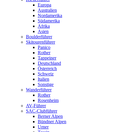
Europa
Australien
Nordamerika
Südamerika
Afrika
Asien
Boulderführer
Skitourenführer
Panico
Rother
Tappeiner
Deutschland
Österreich
Schweiz
Italien
Sonstige
Wanderführer
Rother
Rosenheim
AV-Führer
SAC-Clubführer
Berner Alpen
Bündner Alpen
Urner