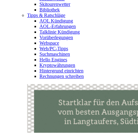
Skitourenwetter
Bibliothek
Tipps & Ratschläge
AOL Kündigung
AOL-Erfahrungen
Talklinie Kündigung
Vorüberlegungen
Webspace
Web/PC-Tipps
Suchmaschinen
Hello Engines
Kryptowährungen
Hintergrund einrichten
Rechnungen schreiben