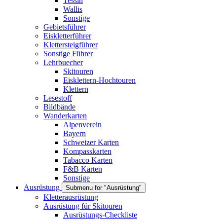
Tessin
Wallis
Sonstige
Gebietsführer
Eiskletterführer
Klettersteigführer
Sonstige Führer
Lehrbuecher
Skitouren
Eisklettern-Hochtouren
Klettern
Lesestoff
Bildbände
Wanderkarten
Alpenverein
Bayern
Schweizer Karten
Kompasskarten
Tabacco Karten
F&B Karten
Sonstige
Ausrüstung
Submenu for "Ausrüstung"
Kletterausrüstung
Ausrüstung für Skitouren
Ausrüstungs-Checkliste