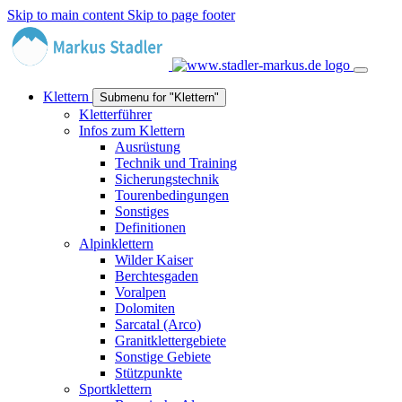
Skip to main content
Skip to page footer
Klettern
Submenu for "Klettern"
Kletterführer
Infos zum Klettern
Ausrüstung
Technik und Training
Sicherungstechnik
Tourenbedingungen
Sonstiges
Definitionen
Alpinklettern
Wilder Kaiser
Berchtesgaden
Voralpen
Dolomiten
Sarcatal (Arco)
Granitklettergebiete
Sonstige Gebiete
Stützpunkte
Sportklettern