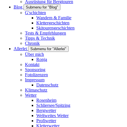
Ausrüstung für Bergtouren
Blog
Submenu for "Blog"
G'schichten
Wandern & Familie
Klettergeschichten
Skitourengeschichten
Tests & Empfehlungen
Tipps & Technik
Chronik
Allerlei
Submenu for "Allerlei"
Über mich
Ronja
Kontakt
Sponsoring
Fotolizenzen
Impressum
Datenschutz
Klimaschutz
Wetter
Rosenheim
Schliersee/Spitzing
Bergwetter
Weltweites Wetter
Profiwetter
Kletterwetter