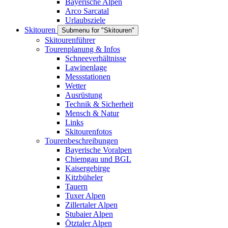
Bayerische Alpen
Arco Sarcatal
Urlaubsziele
Skitouren
Submenu for "Skitouren"
Skitourenführer
Tourenplanung & Infos
Schneeverhältnisse
Lawinenlage
Messstationen
Wetter
Ausrüstung
Technik & Sicherheit
Mensch & Natur
Links
Skitourenfotos
Tourenbeschreibungen
Bayerische Voralpen
Chiemgau und BGL
Kaisergebirge
Kitzbüheler
Tauern
Tuxer Alpen
Zillertaler Alpen
Stubaier Alpen
Ötztaler Alpen