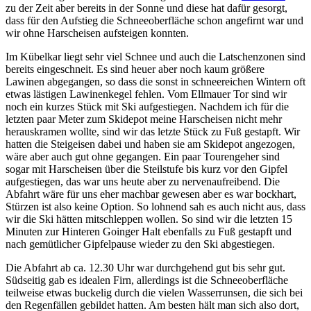
zu der Zeit aber bereits in der Sonne und diese hat dafür gesorgt,
dass für den Aufstieg die Schneeoberfläche schon angefirnt war und
wir ohne Harscheisen aufsteigen konnten.
Im Kübelkar liegt sehr viel Schnee und auch die Latschenzonen sind
bereits eingeschneit. Es sind heuer aber noch kaum größere
Lawinen abgegangen, so dass die sonst in schneereichen Wintern oft
etwas lästigen Lawinenkegel fehlen. Vom Ellmauer Tor sind wir
noch ein kurzes Stück mit Ski aufgestiegen. Nachdem ich für die
letzten paar Meter zum Skidepot meine Harscheisen nicht mehr
herauskramen wollte, sind wir das letzte Stück zu Fuß gestapft. Wir
hatten die Steigeisen dabei und haben sie am Skidepot angezogen,
wäre aber auch gut ohne gegangen. Ein paar Tourengeher sind
sogar mit Harscheisen über die Steilstufe bis kurz vor den Gipfel
aufgestiegen, das war uns heute aber zu nervenaufreibend. Die
Abfahrt wäre für uns eher machbar gewesen aber es war bockhart,
Stürzen ist also keine Option. So lohnend sah es auch nicht aus, dass
wir die Ski hätten mitschleppen wollen. So sind wir die letzten 15
Minuten zur Hinteren Goinger Halt ebenfalls zu Fuß gestapft und
nach gemütlicher Gipfelpause wieder zu den Ski abgestiegen.
Die Abfahrt ab ca. 12.30 Uhr war durchgehend gut bis sehr gut.
Südseitig gab es idealen Firn, allerdings ist die Schneeoberfläche
teilweise etwas buckelig durch die vielen Wasserrunsen, die sich bei
den Regenfällen gebildet hatten. Am besten hält man sich also dort,