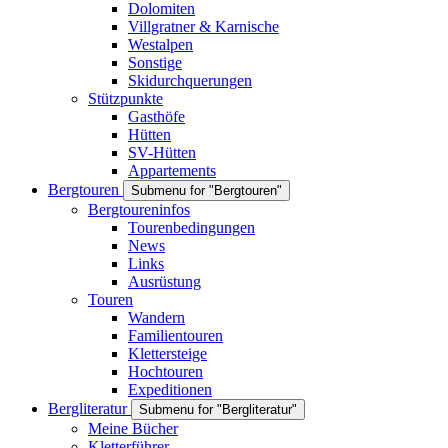
Dolomiten
Villgratner & Karnische
Westalpen
Sonstige
Skidurchquerungen
Stützpunkte
Gasthöfe
Hütten
SV-Hütten
Appartements
Bergtouren
Submenu for "Bergtouren"
Bergtoureninfos
Tourenbedingungen
News
Links
Ausrüstung
Touren
Wandern
Familientouren
Klettersteige
Hochtouren
Expeditionen
Bergliteratur
Submenu for "Bergliteratur"
Meine Bücher
Kletterführer