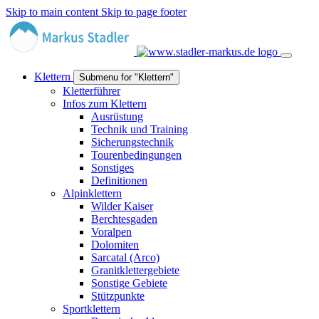
Skip to main content
Skip to page footer
Klettern
Submenu for "Klettern"
Kletterführer
Infos zum Klettern
Ausrüstung
Technik und Training
Sicherungstechnik
Tourenbedingungen
Sonstiges
Definitionen
Alpinklettern
Wilder Kaiser
Berchtesgaden
Voralpen
Dolomiten
Sarcatal (Arco)
Granitklettergebiete
Sonstige Gebiete
Stützpunkte
Sportklettern