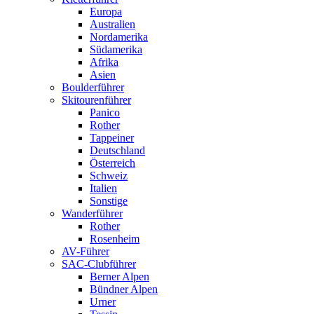
Europa
Australien
Nordamerika
Südamerika
Afrika
Asien
Boulderführer
Skitourenführer
Panico
Rother
Tappeiner
Deutschland
Österreich
Schweiz
Italien
Sonstige
Wanderführer
Rother
Rosenheim
AV-Führer
SAC-Clubführer
Berner Alpen
Bündner Alpen
Urner