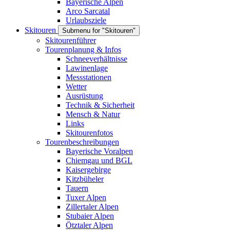
Bayerische Alpen
Arco Sarcatal
Urlaubsziele
Skitouren
Submenu for "Skitouren"
Skitourenführer
Tourenplanung & Infos
Schneeverhältnisse
Lawinenlage
Messstationen
Wetter
Ausrüstung
Technik & Sicherheit
Mensch & Natur
Links
Skitourenfotos
Tourenbeschreibungen
Bayerische Voralpen
Chiemgau und BGL
Kaisergebirge
Kitzbüheler
Tauern
Tuxer Alpen
Zillertaler Alpen
Stubaier Alpen
Ötztaler Alpen