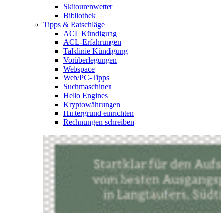
Skitourenwetter
Bibliothek
Tipps & Ratschläge
AOL Kündigung
AOL-Erfahrungen
Talklinie Kündigung
Vorüberlegungen
Webspace
Web/PC-Tipps
Suchmaschinen
Hello Engines
Kryptowährungen
Hintergrund einrichten
Rechnungen schreiben