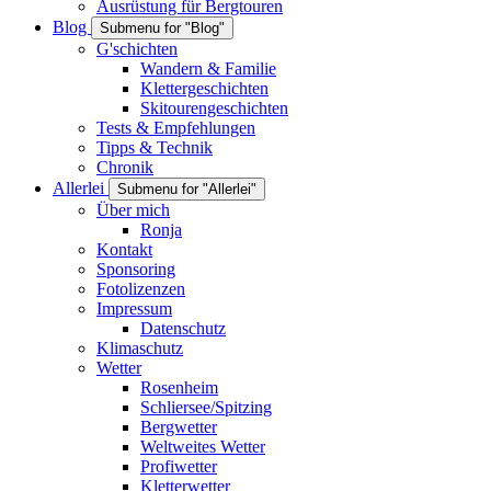
Ausrüstung für Bergtouren
Blog
Submenu for "Blog"
G'schichten
Wandern & Familie
Klettergeschichten
Skitourengeschichten
Tests & Empfehlungen
Tipps & Technik
Chronik
Allerlei
Submenu for "Allerlei"
Über mich
Ronja
Kontakt
Sponsoring
Fotolizenzen
Impressum
Datenschutz
Klimaschutz
Wetter
Rosenheim
Schliersee/Spitzing
Bergwetter
Weltweites Wetter
Profiwetter
Kletterwetter