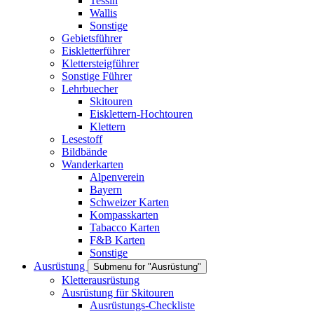
Tessin
Wallis
Sonstige
Gebietsführer
Eiskletterführer
Klettersteigführer
Sonstige Führer
Lehrbuecher
Skitouren
Eisklettern-Hochtouren
Klettern
Lesestoff
Bildbände
Wanderkarten
Alpenverein
Bayern
Schweizer Karten
Kompasskarten
Tabacco Karten
F&B Karten
Sonstige
Ausrüstung
Submenu for "Ausrüstung"
Kletterausrüstung
Ausrüstung für Skitouren
Ausrüstungs-Checkliste