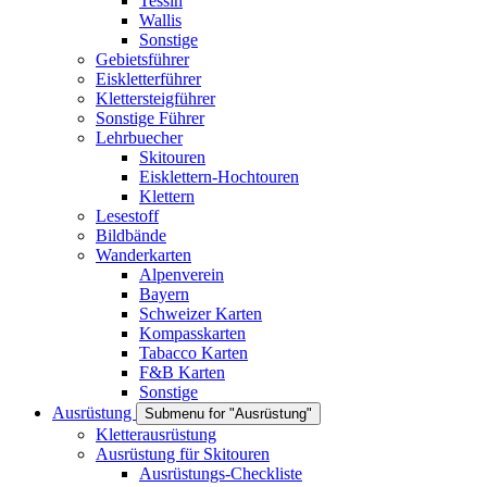
Tessin
Wallis
Sonstige
Gebietsführer
Eiskletterführer
Klettersteigführer
Sonstige Führer
Lehrbuecher
Skitouren
Eisklettern-Hochtouren
Klettern
Lesestoff
Bildbände
Wanderkarten
Alpenverein
Bayern
Schweizer Karten
Kompasskarten
Tabacco Karten
F&B Karten
Sonstige
Ausrüstung
Submenu for "Ausrüstung"
Kletterausrüstung
Ausrüstung für Skitouren
Ausrüstungs-Checkliste