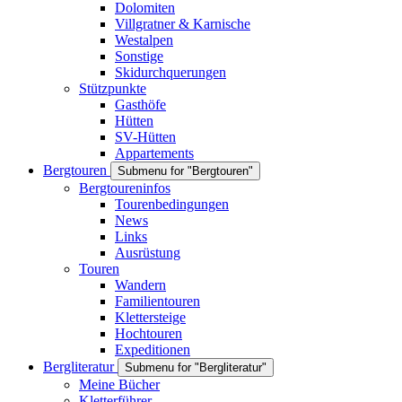
Dolomiten
Villgratner & Karnische
Westalpen
Sonstige
Skidurchquerungen
Stützpunkte
Gasthöfe
Hütten
SV-Hütten
Appartements
Bergtouren
Submenu for "Bergtouren"
Bergtoureninfos
Tourenbedingungen
News
Links
Ausrüstung
Touren
Wandern
Familientouren
Klettersteige
Hochtouren
Expeditionen
Bergliteratur
Submenu for "Bergliteratur"
Meine Bücher
Kletterführer