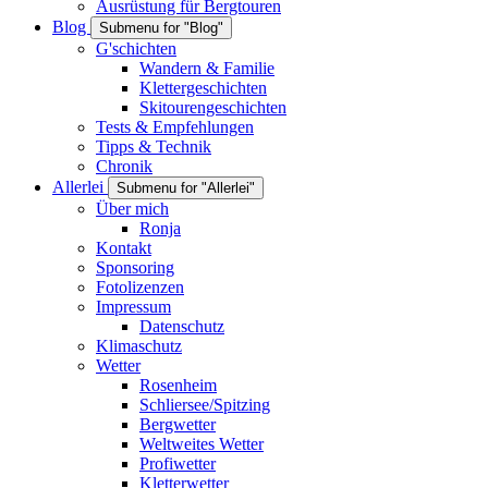
Ausrüstung für Bergtouren
Blog
Submenu for "Blog"
G'schichten
Wandern & Familie
Klettergeschichten
Skitourengeschichten
Tests & Empfehlungen
Tipps & Technik
Chronik
Allerlei
Submenu for "Allerlei"
Über mich
Ronja
Kontakt
Sponsoring
Fotolizenzen
Impressum
Datenschutz
Klimaschutz
Wetter
Rosenheim
Schliersee/Spitzing
Bergwetter
Weltweites Wetter
Profiwetter
Kletterwetter