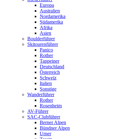
Europa
Australien
Nordamerika
Südamerika
Afrika
Asien
Boulderführer
Skitourenführer
Panico
Rother
Tappeiner
Deutschland
Österreich
Schweiz
Italien
Sonstige
Wanderführer
Rother
Rosenheim
AV-Führer
SAC-Clubführer
Berner Alpen
Bündner Alpen
Urner