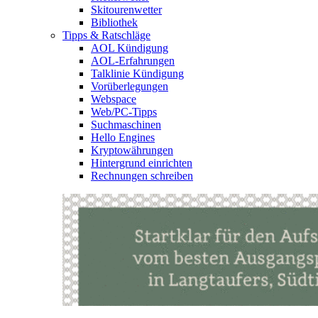
Skitourenwetter
Bibliothek
Tipps & Ratschläge
AOL Kündigung
AOL-Erfahrungen
Talklinie Kündigung
Vorüberlegungen
Webspace
Web/PC-Tipps
Suchmaschinen
Hello Engines
Kryptowährungen
Hintergrund einrichten
Rechnungen schreiben