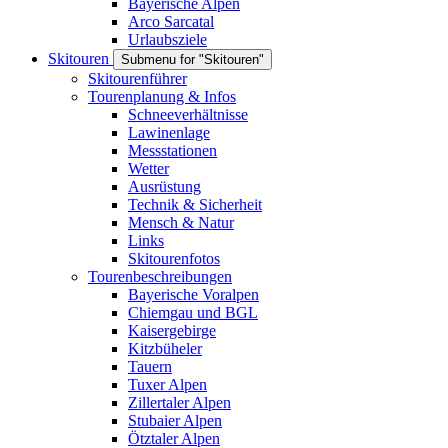
Bayerische Alpen
Arco Sarcatal
Urlaubsziele
Skitouren
Submenu for "Skitouren"
Skitourenführer
Tourenplanung & Infos
Schneeverhältnisse
Lawinenlage
Messstationen
Wetter
Ausrüstung
Technik & Sicherheit
Mensch & Natur
Links
Skitourenfotos
Tourenbeschreibungen
Bayerische Voralpen
Chiemgau und BGL
Kaisergebirge
Kitzbüheler
Tauern
Tuxer Alpen
Zillertaler Alpen
Stubaier Alpen
Ötztaler Alpen