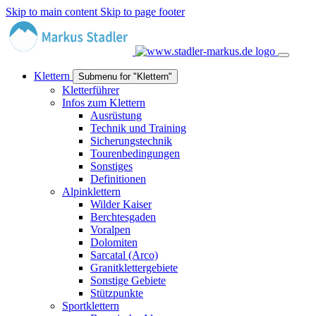
Skip to main content
Skip to page footer
Klettern
Submenu for "Klettern"
Kletterführer
Infos zum Klettern
Ausrüstung
Technik und Training
Sicherungstechnik
Tourenbedingungen
Sonstiges
Definitionen
Alpinklettern
Wilder Kaiser
Berchtesgaden
Voralpen
Dolomiten
Sarcatal (Arco)
Granitklettergebiete
Sonstige Gebiete
Stützpunkte
Sportklettern