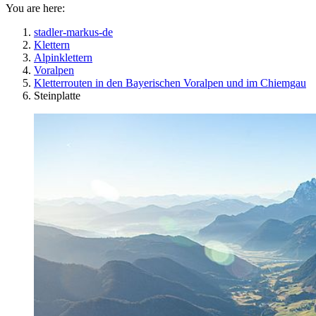
You are here:
stadler-markus-de
Klettern
Alpinklettern
Voralpen
Kletterrouten in den Bayerischen Voralpen und im Chiemgau
Steinplatte