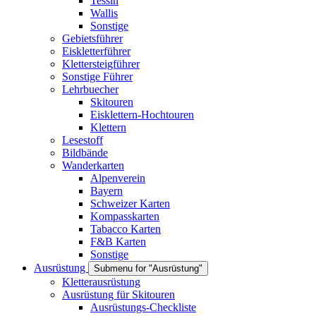
Tessin
Wallis
Sonstige
Gebietsführer
Eiskletterführer
Klettersteigführer
Sonstige Führer
Lehrbuecher
Skitouren
Eisklettern-Hochtouren
Klettern
Lesestoff
Bildbände
Wanderkarten
Alpenverein
Bayern
Schweizer Karten
Kompasskarten
Tabacco Karten
F&B Karten
Sonstige
Ausrüstung
Submenu for "Ausrüstung"
Kletterausrüstung
Ausrüstung für Skitouren
Ausrüstungs-Checkliste