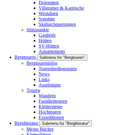
Dolomiten
Villgratner & Karnische
Westalpen
Sonstige
Skidurchquerungen
Stützpunkte
Gasthöfe
Hütten
SV-Hütten
Appartements
Bergtouren
Submenu for "Bergtouren"
Bergtoureninfos
Tourenbedingungen
News
Links
Ausrüstung
Touren
Wandern
Familientouren
Klettersteige
Hochtouren
Expeditionen
Bergliteratur
Submenu for "Bergliteratur"
Meine Bücher
Kletterführer