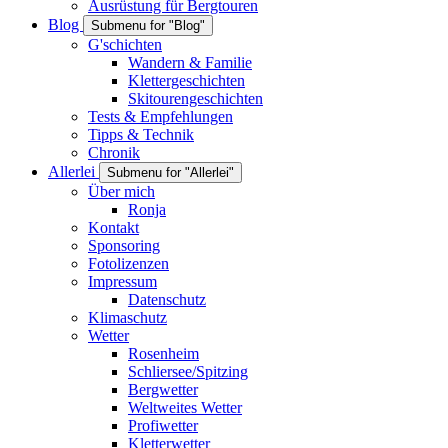
Ausrüstung für Bergtouren
Blog
Submenu for "Blog"
G'schichten
Wandern & Familie
Klettergeschichten
Skitourengeschichten
Tests & Empfehlungen
Tipps & Technik
Chronik
Allerlei
Submenu for "Allerlei"
Über mich
Ronja
Kontakt
Sponsoring
Fotolizenzen
Impressum
Datenschutz
Klimaschutz
Wetter
Rosenheim
Schliersee/Spitzing
Bergwetter
Weltweites Wetter
Profiwetter
Kletterwetter