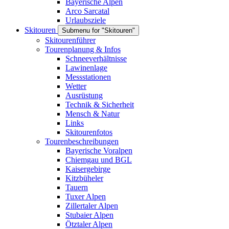
Bayerische Alpen
Arco Sarcatal
Urlaubsziele
Skitouren
Submenu for "Skitouren"
Skitourenführer
Tourenplanung & Infos
Schneeverhältnisse
Lawinenlage
Messstationen
Wetter
Ausrüstung
Technik & Sicherheit
Mensch & Natur
Links
Skitourenfotos
Tourenbeschreibungen
Bayerische Voralpen
Chiemgau und BGL
Kaisergebirge
Kitzbüheler
Tauern
Tuxer Alpen
Zillertaler Alpen
Stubaier Alpen
Ötztaler Alpen