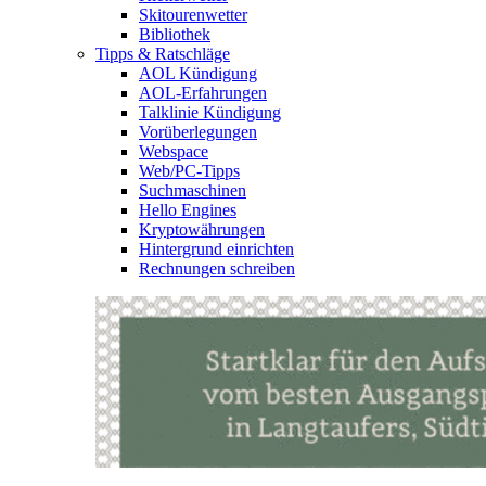
Skitourenwetter
Bibliothek
Tipps & Ratschläge
AOL Kündigung
AOL-Erfahrungen
Talklinie Kündigung
Vorüberlegungen
Webspace
Web/PC-Tipps
Suchmaschinen
Hello Engines
Kryptowährungen
Hintergrund einrichten
Rechnungen schreiben