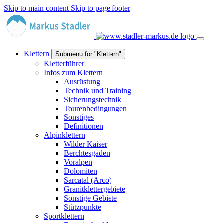
Skip to main content
Skip to page footer
Klettern
Submenu for "Klettern"
Kletterführer
Infos zum Klettern
Ausrüstung
Technik und Training
Sicherungstechnik
Tourenbedingungen
Sonstiges
Definitionen
Alpinklettern
Wilder Kaiser
Berchtesgaden
Voralpen
Dolomiten
Sarcatal (Arco)
Granitklettergebiete
Sonstige Gebiete
Stützpunkte
Sportklettern