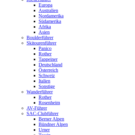
Europa
Australien
Nordamerika
Südamerika
Afrika
Asien
Boulderführer
Skitourenführer
Panico
Rother
Tappeiner
Deutschland
Österreich
Schweiz
Italien
Sonstige
Wanderführer
Rother
Rosenheim
AV-Führer
SAC-Clubführer
Berner Alpen
Bündner Alpen
Urner