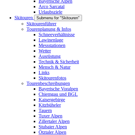
Bayerische Alpen
Arco Sarcatal
Urlaubsziele
Skitouren
Submenu for "Skitouren"
Skitourenführer
Tourenplanung & Infos
Schneeverhältnisse
Lawinenlage
Messstationen
Wetter
Ausrüstung
Technik & Sicherheit
Mensch & Natur
Links
Skitourenfotos
Tourenbeschreibungen
Bayerische Voralpen
Chiemgau und BGL
Kaisergebirge
Kitzbüheler
Tauern
Tuxer Alpen
Zillertaler Alpen
Stubaier Alpen
Ötztaler Alpen