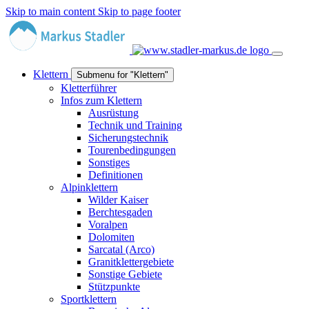
Skip to main content
Skip to page footer
Klettern
Submenu for "Klettern"
Kletterführer
Infos zum Klettern
Ausrüstung
Technik und Training
Sicherungstechnik
Tourenbedingungen
Sonstiges
Definitionen
Alpinklettern
Wilder Kaiser
Berchtesgaden
Voralpen
Dolomiten
Sarcatal (Arco)
Granitklettergebiete
Sonstige Gebiete
Stützpunkte
Sportklettern