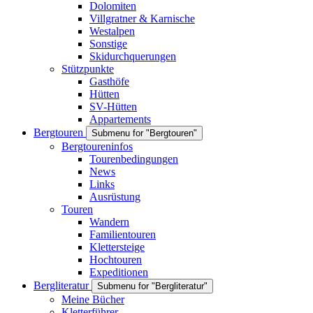
Dolomiten
Villgratner & Karnische
Westalpen
Sonstige
Skidurchquerungen
Stützpunkte
Gasthöfe
Hütten
SV-Hütten
Appartements
Bergtouren
Submenu for "Bergtouren"
Bergtoureninfos
Tourenbedingungen
News
Links
Ausrüstung
Touren
Wandern
Familientouren
Klettersteige
Hochtouren
Expeditionen
Bergliteratur
Submenu for "Bergliteratur"
Meine Bücher
Kletterführer