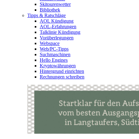
Skitourenwetter
Bibliothek
Tipps & Ratschläge
AOL Kündigung
AOL-Erfahrungen
Talklinie Kündigung
Vorüberlegungen
Webspace
Web/PC-Tipps
Suchmaschinen
Hello Engines
Kryptowährungen
Hintergrund einrichten
Rechnungen schreiben