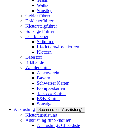
Tessin
Wallis
Sonstige
Gebietsführer
Eiskletterführer
Klettersteigführer
Sonstige Führer
Lehrbuecher
Skitouren
Eisklettern-Hochtouren
Klettern
Lesestoff
Bildbände
Wanderkarten
Alpenverein
Bayern
Schweizer Karten
Kompasskarten
Tabacco Karten
F&B Karten
Sonstige
Ausrüstung
Submenu for "Ausrüstung"
Kletterausrüstung
Ausrüstung für Skitouren
Ausrüstungs-Checkliste