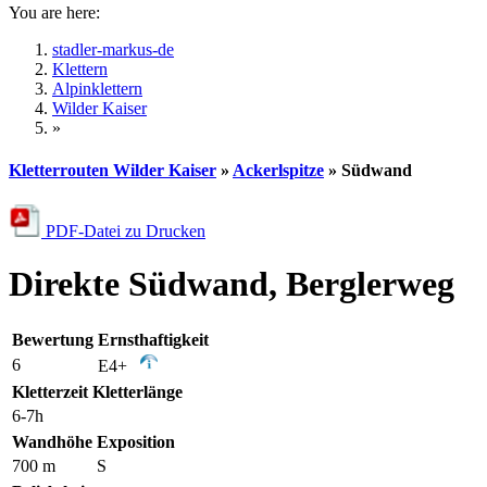
You are here:
stadler-markus-de
Klettern
Alpinklettern
Wilder Kaiser
»
Kletterrouten Wilder Kaiser
»
Ackerlspitze
» Südwand
PDF-Datei zu Drucken
Direkte Südwand, Berglerweg
Bewertung
Ernsthaftigkeit
6
E4+
Kletterzeit
Kletterlänge
6-7h
Wandhöhe
Exposition
700 m
S