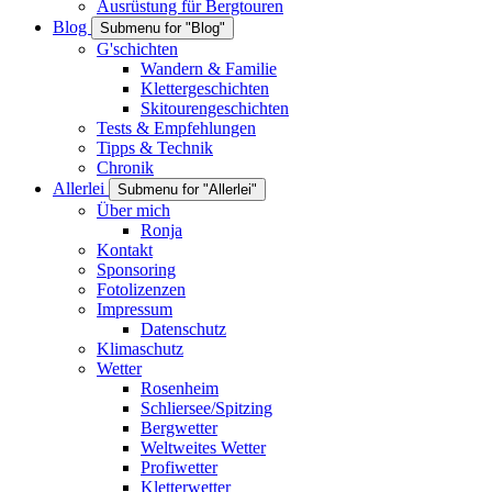
Ausrüstung für Bergtouren
Blog
Submenu for "Blog"
G'schichten
Wandern & Familie
Klettergeschichten
Skitourengeschichten
Tests & Empfehlungen
Tipps & Technik
Chronik
Allerlei
Submenu for "Allerlei"
Über mich
Ronja
Kontakt
Sponsoring
Fotolizenzen
Impressum
Datenschutz
Klimaschutz
Wetter
Rosenheim
Schliersee/Spitzing
Bergwetter
Weltweites Wetter
Profiwetter
Kletterwetter