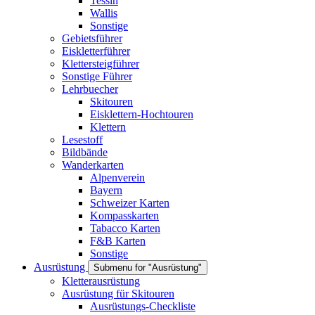
Tessin
Wallis
Sonstige
Gebietsführer
Eiskletterführer
Klettersteigführer
Sonstige Führer
Lehrbuecher
Skitouren
Eisklettern-Hochtouren
Klettern
Lesestoff
Bildbände
Wanderkarten
Alpenverein
Bayern
Schweizer Karten
Kompasskarten
Tabacco Karten
F&B Karten
Sonstige
Ausrüstung
Submenu for "Ausrüstung"
Kletterausrüstung
Ausrüstung für Skitouren
Ausrüstungs-Checkliste