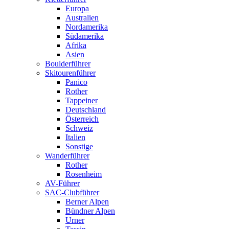
Europa
Australien
Nordamerika
Südamerika
Afrika
Asien
Boulderführer
Skitourenführer
Panico
Rother
Tappeiner
Deutschland
Österreich
Schweiz
Italien
Sonstige
Wanderführer
Rother
Rosenheim
AV-Führer
SAC-Clubführer
Berner Alpen
Bündner Alpen
Urner