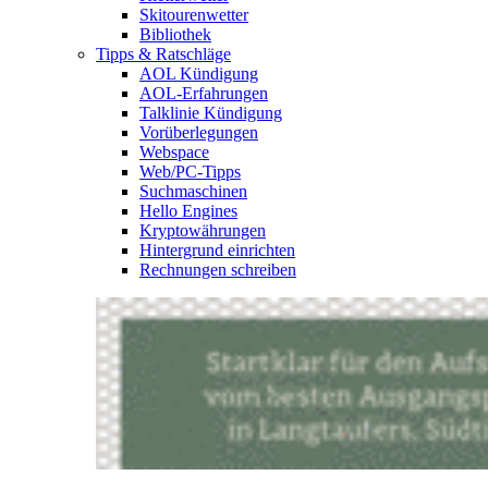
Skitourenwetter
Bibliothek
Tipps & Ratschläge
AOL Kündigung
AOL-Erfahrungen
Talklinie Kündigung
Vorüberlegungen
Webspace
Web/PC-Tipps
Suchmaschinen
Hello Engines
Kryptowährungen
Hintergrund einrichten
Rechnungen schreiben