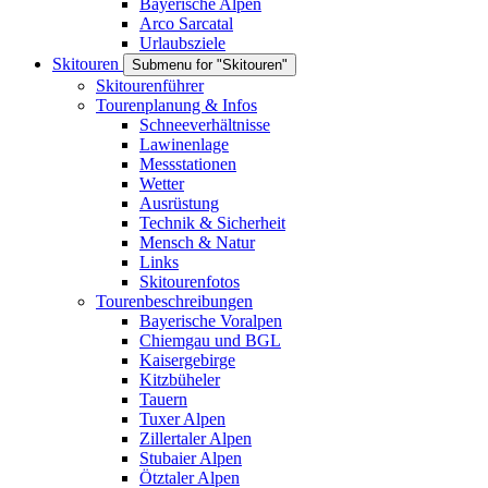
Bayerische Alpen
Arco Sarcatal
Urlaubsziele
Skitouren
Submenu for "Skitouren"
Skitourenführer
Tourenplanung & Infos
Schneeverhältnisse
Lawinenlage
Messstationen
Wetter
Ausrüstung
Technik & Sicherheit
Mensch & Natur
Links
Skitourenfotos
Tourenbeschreibungen
Bayerische Voralpen
Chiemgau und BGL
Kaisergebirge
Kitzbüheler
Tauern
Tuxer Alpen
Zillertaler Alpen
Stubaier Alpen
Ötztaler Alpen