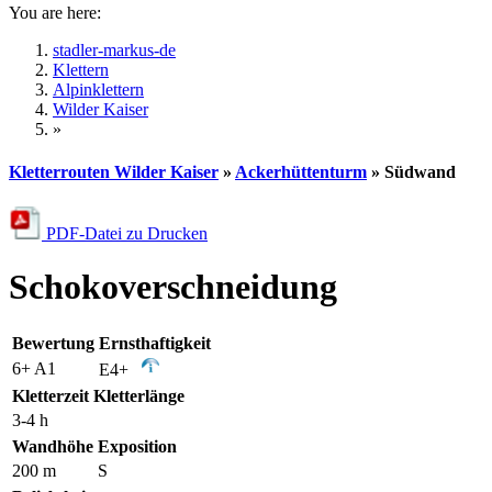
You are here:
stadler-markus-de
Klettern
Alpinklettern
Wilder Kaiser
»
Kletterrouten Wilder Kaiser
»
Ackerhüttenturm
» Südwand
PDF-Datei zu Drucken
Schokoverschneidung
Bewertung
Ernsthaftigkeit
6+ A1
E4+
Kletterzeit
Kletterlänge
3-4 h
Wandhöhe
Exposition
200 m
S