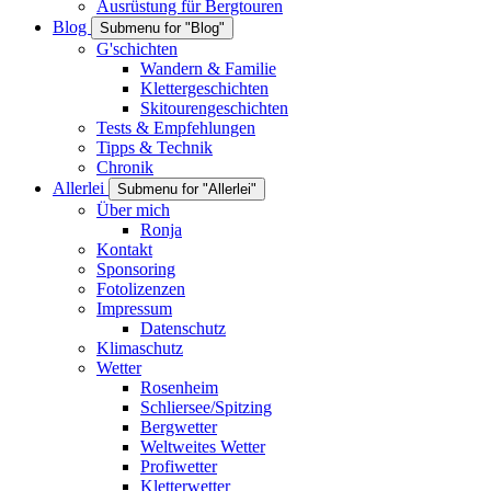
Ausrüstung für Bergtouren
Blog
Submenu for "Blog"
G'schichten
Wandern & Familie
Klettergeschichten
Skitourengeschichten
Tests & Empfehlungen
Tipps & Technik
Chronik
Allerlei
Submenu for "Allerlei"
Über mich
Ronja
Kontakt
Sponsoring
Fotolizenzen
Impressum
Datenschutz
Klimaschutz
Wetter
Rosenheim
Schliersee/Spitzing
Bergwetter
Weltweites Wetter
Profiwetter
Kletterwetter