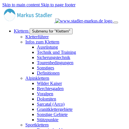
Skip to main content
Skip to page footer
Klettern
Submenu for "Klettern"
Kletterführer
Infos zum Klettern
Ausrüstung
Technik und Training
Sicherungstechnik
Tourenbedingungen
Sonstiges
Definitionen
Alpinklettern
Wilder Kaiser
Berchtesgaden
Voralpen
Dolomiten
Sarcatal (Arco)
Granitklettergebiete
Sonstige Gebiete
Stützpunkte
Sportklettern