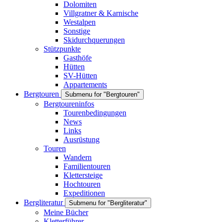
Dolomiten
Villgratner & Karnische
Westalpen
Sonstige
Skidurchquerungen
Stützpunkte
Gasthöfe
Hütten
SV-Hütten
Appartements
Bergtouren
Submenu for "Bergtouren"
Bergtoureninfos
Tourenbedingungen
News
Links
Ausrüstung
Touren
Wandern
Familientouren
Klettersteige
Hochtouren
Expeditionen
Bergliteratur
Submenu for "Bergliteratur"
Meine Bücher
Kletterführer