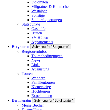
Dolomiten
Villgratner & Karnische
Westalpen
Sonstige
Skidurchquerungen
Stützpunkte
Gasthöfe
Hütten
SV-Hütten
Appartements
Bergtouren
Submenu for "Bergtouren"
Bergtoureninfos
Tourenbedingungen
News
Links
Ausrüstung
Touren
Wandern
Familientouren
Klettersteige
Hochtouren
Expeditionen
Bergliteratur
Submenu for "Bergliteratur"
Meine Bücher
Kletterführer