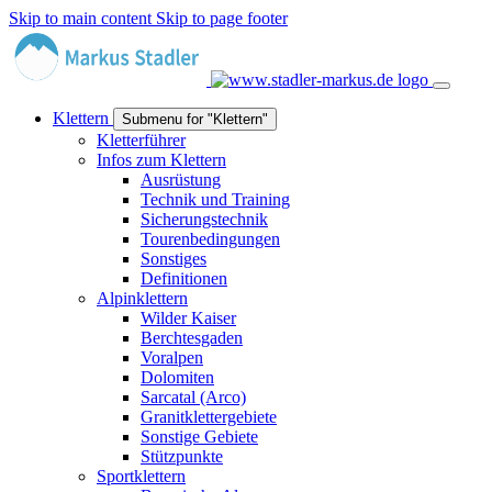
Skip to main content
Skip to page footer
Klettern
Submenu for "Klettern"
Kletterführer
Infos zum Klettern
Ausrüstung
Technik und Training
Sicherungstechnik
Tourenbedingungen
Sonstiges
Definitionen
Alpinklettern
Wilder Kaiser
Berchtesgaden
Voralpen
Dolomiten
Sarcatal (Arco)
Granitklettergebiete
Sonstige Gebiete
Stützpunkte
Sportklettern