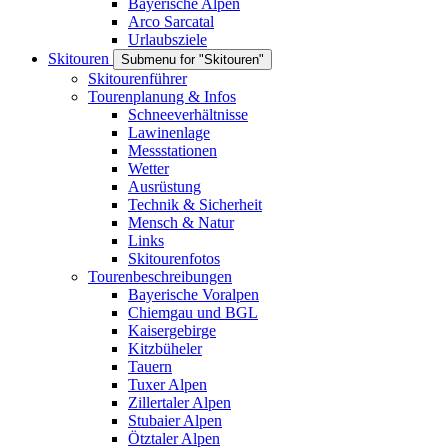
Bayerische Alpen
Arco Sarcatal
Urlaubsziele
Skitouren
Submenu for "Skitouren"
Skitourenführer
Tourenplanung & Infos
Schneeverhältnisse
Lawinenlage
Messstationen
Wetter
Ausrüstung
Technik & Sicherheit
Mensch & Natur
Links
Skitourenfotos
Tourenbeschreibungen
Bayerische Voralpen
Chiemgau und BGL
Kaisergebirge
Kitzbüheler
Tauern
Tuxer Alpen
Zillertaler Alpen
Stubaier Alpen
Ötztaler Alpen