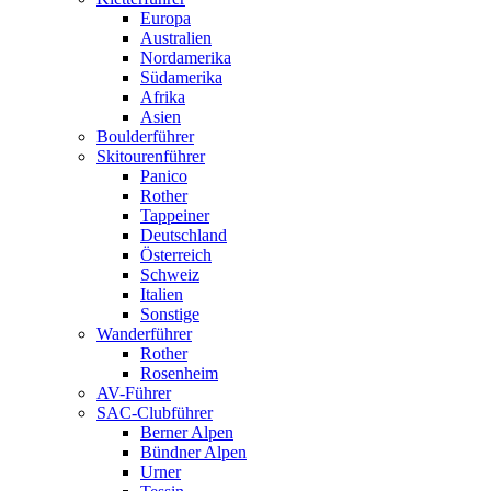
Europa
Australien
Nordamerika
Südamerika
Afrika
Asien
Boulderführer
Skitourenführer
Panico
Rother
Tappeiner
Deutschland
Österreich
Schweiz
Italien
Sonstige
Wanderführer
Rother
Rosenheim
AV-Führer
SAC-Clubführer
Berner Alpen
Bündner Alpen
Urner