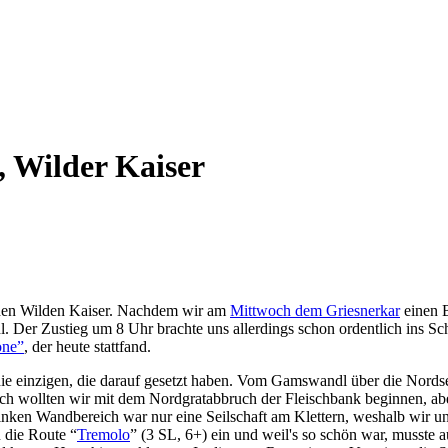
 Wilder Kaiser
 den Wilden Kaiser. Nachdem wir am
Mittwoch dem Griesnerkar
einen B
 Der Zustieg um 8 Uhr brachte uns allerdings schon ordentlich ins Sch
one”
, der heute stattfand.
 einzigen, die darauf gesetzt haben. Vom Gamswandl über die Nordse
lich wollten wir mit dem Nordgratabbruch der Fleischbank beginnen, a
inken Wandbereich war nur eine Seilschaft am Klettern, weshalb wir uns
 die Route “
Tremolo
” (3 SL, 6+) ein und weil's so schön war, musste 