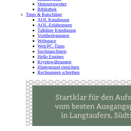
Skitourenwetter
Bibliothek
Tipps & Ratschläge
AOL Kündigung
AOL-Erfahrungen
Talklinie Kündigung
Vorüberlegungen
Webspace
Web/PC-Tipps
Suchmaschinen
Hello Engines
Kryptowährungen
Hintergrund einrichten
Rechnungen schreiben