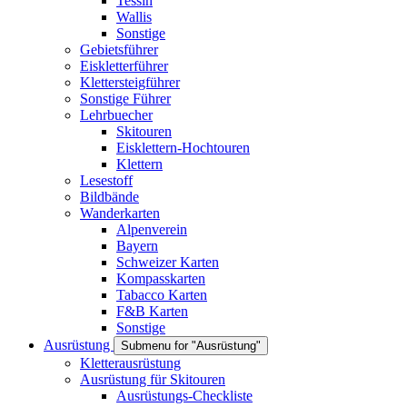
Tessin
Wallis
Sonstige
Gebietsführer
Eiskletterführer
Klettersteigführer
Sonstige Führer
Lehrbuecher
Skitouren
Eisklettern-Hochtouren
Klettern
Lesestoff
Bildbände
Wanderkarten
Alpenverein
Bayern
Schweizer Karten
Kompasskarten
Tabacco Karten
F&B Karten
Sonstige
Ausrüstung
Submenu for "Ausrüstung"
Kletterausrüstung
Ausrüstung für Skitouren
Ausrüstungs-Checkliste