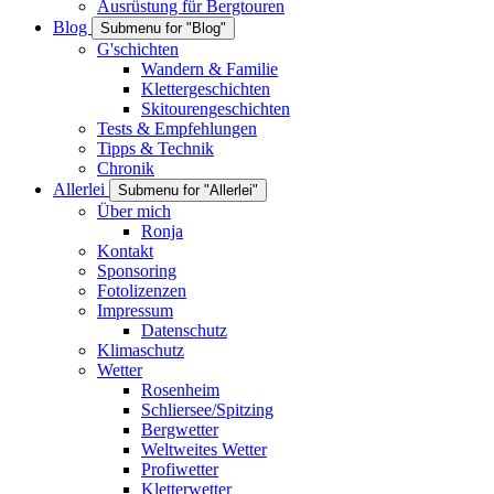
Ausrüstung für Bergtouren
Blog
Submenu for "Blog"
G'schichten
Wandern & Familie
Klettergeschichten
Skitourengeschichten
Tests & Empfehlungen
Tipps & Technik
Chronik
Allerlei
Submenu for "Allerlei"
Über mich
Ronja
Kontakt
Sponsoring
Fotolizenzen
Impressum
Datenschutz
Klimaschutz
Wetter
Rosenheim
Schliersee/Spitzing
Bergwetter
Weltweites Wetter
Profiwetter
Kletterwetter