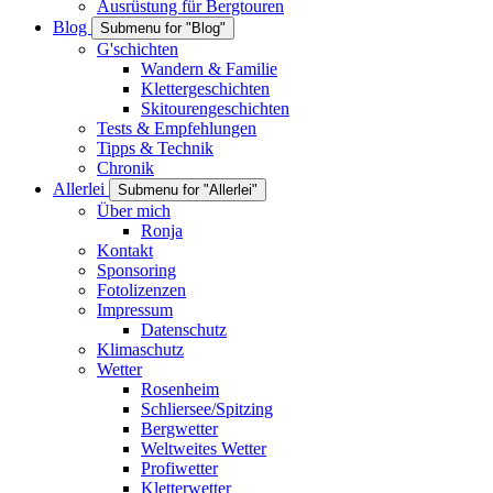
Ausrüstung für Bergtouren
Blog
Submenu for "Blog"
G'schichten
Wandern & Familie
Klettergeschichten
Skitourengeschichten
Tests & Empfehlungen
Tipps & Technik
Chronik
Allerlei
Submenu for "Allerlei"
Über mich
Ronja
Kontakt
Sponsoring
Fotolizenzen
Impressum
Datenschutz
Klimaschutz
Wetter
Rosenheim
Schliersee/Spitzing
Bergwetter
Weltweites Wetter
Profiwetter
Kletterwetter