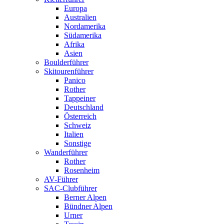
Europa
Australien
Nordamerika
Südamerika
Afrika
Asien
Boulderführer
Skitourenführer
Panico
Rother
Tappeiner
Deutschland
Österreich
Schweiz
Italien
Sonstige
Wanderführer
Rother
Rosenheim
AV-Führer
SAC-Clubführer
Berner Alpen
Bündner Alpen
Urner