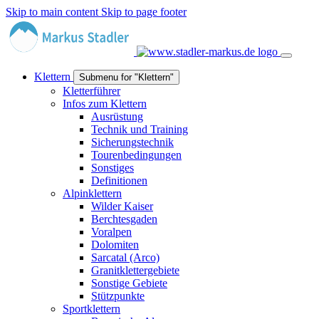
Skip to main content
Skip to page footer
Klettern
Submenu for "Klettern"
Kletterführer
Infos zum Klettern
Ausrüstung
Technik und Training
Sicherungstechnik
Tourenbedingungen
Sonstiges
Definitionen
Alpinklettern
Wilder Kaiser
Berchtesgaden
Voralpen
Dolomiten
Sarcatal (Arco)
Granitklettergebiete
Sonstige Gebiete
Stützpunkte
Sportklettern