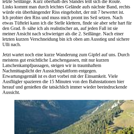
letzte Seillänge. Kurz oberhalb des Standes teilt sich die Route.
Links kommt man durch leichtes Gelände aufs nächste Band, rechts
würde ein überhängender Riss eingebohrt, der mit 7 bewertet ist.
Ich probier den Riss und muss mich promt ins Seil setzen. Nach
etwas Tüftelei kann ich die Stelle klettern, finde sie aber sehr hart für
den Grad. 8- sähe ich als realistischer an, auf jeden Fall ist sie
meiner Ansicht nach schwieriger als die 2. Seillänge. Nach einer
letzten kurzen Verschneidung bin ich oben am Ausstieg und sichere
Ulli nach.
Jetzt wartet noch eine kurze Wanderung zum Gipfel auf uns. Durch
meistens gut ersichtliche Latschengassen, mit nur kurzen
Latschenkampfpassagen, steigen wir in traumhaftem
Nachmittagslicht der Aussichtsplattform entgegen.
Erwartungsgemäß ist es dort vorbei mit der Einsamkeit. Viele
Ausflügler spazieren die 15 Minuten von den Bahnstationen hier
herauf und genießen die tatsächlich immer wieder beeindruckende
Aussicht.