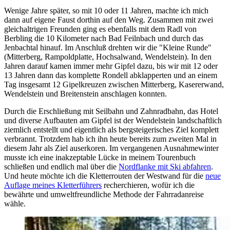
Wenige Jahre später, so mit 10 oder 11 Jahren, machte ich mich
dann auf eigene Faust dorthin auf den Weg. Zusammen mit zwei
gleichaltrigen Freunden ging es ebenfalls mit dem Radl von
Berbling die 10 Kilometer nach Bad Feilnbach und durch das
Jenbachtal hinauf. Im Anschluß drehten wir die "Kleine Runde"
(Mitterberg, Rampoldplatte, Hochsalwand, Wendelstein). In den
Jahren darauf kamen immer mehr Gipfel dazu, bis wir mit 12 oder
13 Jahren dann das komplette Rondell abklapperten und an einem
Tag insgesamt 12 Gipelkreuzen zwischen Mitterberg, Kasererwand,
Wendelstein und Breitenstein anschlagen konnten.
Durch die Erschließung mit Seilbahn und Zahnradbahn, das Hotel
und diverse Aufbauten am Gipfel ist der Wendelstein landschaftlich
ziemlich entstellt und eigentlich als bergsteigerisches Ziel komplett
verbrannt. Trotzdem hab ich ihn heute bereits zum zweiten Mal in
diesem Jahr als Ziel auserkoren. Im vergangenen Ausnahmewinter
musste ich eine inakzeptable Lücke in meinem Tourenbuch
schließen und endlich mal über die
Nordflanke mit Ski abfahren
.
Und heute möchte ich die Kletterrouten der Westwand für die
neue
Auflage meines Kletterführers
recherchieren, wofür ich die
bewährte und umweltfreundliche Methode der Fahrradanreise
wähle.