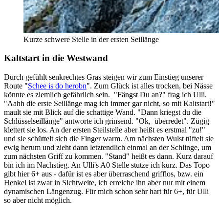
Kurze schwere Stelle in der ersten Seillänge
Kaltstart in die Westwand
Durch gefühlt senkrechtes Gras steigen wir zum Einstieg unserer
Route "
Schee is do herobn
". Zum Glück ist alles trocken, bei Nässe
könnte es ziemlich gefährlich sein. "Fängst Du an?" frag ich Ulli.
"Aahh die erste Seillänge mag ich immer gar nicht, so mit Kaltstart!"
mault sie mit Blick auf die schattige Wand. "Dann kriegst du die
Schlüsselseillänge" antworte ich grinsend. "Ok, überredet". Zügig
klettert sie los. An der ersten Steilstelle aber heißt es erstmal "zu!"
und sie schüttelt sich die Finger warm. Am nächsten Wulst tüftelt sie
ewig herum und zieht dann letztendlich einmal an der Schlinge, um
zum nächsten Griff zu kommen. "Stand" heißt es dann. Kurz darauf
bin ich im Nachstieg. An Ulli's A0 Stelle stutze ich kurz. Das Topo
gibt hier 6+ aus - dafür ist es aber überraschend grifflos, bzw. ein
Henkel ist zwar in Sichtweite, ich erreiche ihn aber nur mit einem
dynamischen Längenzug. Für mich schon sehr hart für 6+, für Ulli
so aber nicht möglich.