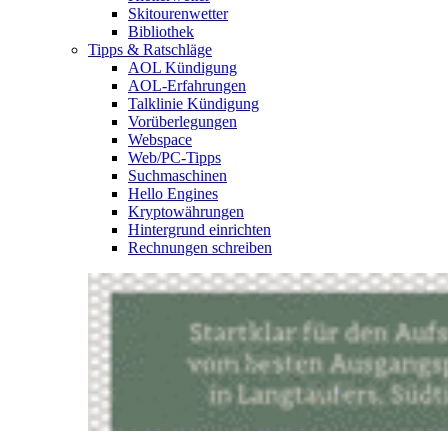
Skitourenwetter
Bibliothek
Tipps & Ratschläge
AOL Kündigung
AOL-Erfahrungen
Talklinie Kündigung
Vorüberlegungen
Webspace
Web/PC-Tipps
Suchmaschinen
Hello Engines
Kryptowährungen
Hintergrund einrichten
Rechnungen schreiben