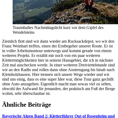
Traumhaftes Nachmittagslicht kurz vor dem Gipfel des
Wendelsteins
Ziemlich flott sind wir dann wieder am Rucksackdepot, wo wir den
Franz Weinhart treffen, einen der Erstbegeher unserer Route. Er ist
in voller Arbeitsmontour unterwegs und kommt gerade von einem
weiteren Projekt. Er erzählt mir noch von ein paar weiteren
Klettermöglichkeiten hier in seinem Hausgebiet, die ich in nächster
Zeit mal auschecken werde. In einer weiteren Dreiviertelstunde sind
wir an den Radln und rollen dann ohne Anstrengung bis hinab nach
Kleinholzhausen. Hier trennen sich unsere Wege wieder und wir
sind uns einig, dass es eine super Idee war, diese Tour ganz gechillt
ohne Auto anzugehen. Eigentlich macht man sowas viel zu selten,
obwohl der Aufwand für jemanden, der praktisch am Fuß der Berge
wohnt, sehr überschaubar ist.
Ähnliche Beiträge
Bayerische Alpen Band 2: Kletterführer Out of Rosenheim und