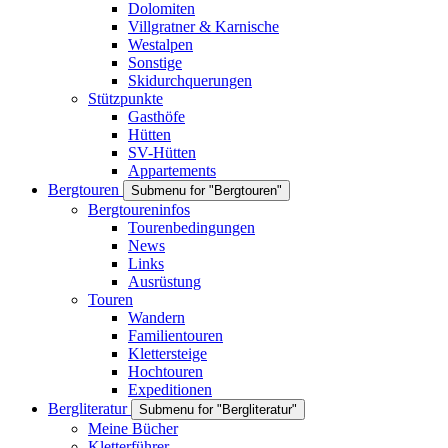
Dolomiten
Villgratner & Karnische
Westalpen
Sonstige
Skidurchquerungen
Stützpunkte
Gasthöfe
Hütten
SV-Hütten
Appartements
Bergtouren
Submenu for "Bergtouren"
Bergtoureninfos
Tourenbedingungen
News
Links
Ausrüstung
Touren
Wandern
Familientouren
Klettersteige
Hochtouren
Expeditionen
Bergliteratur
Submenu for "Bergliteratur"
Meine Bücher
Kletterführer