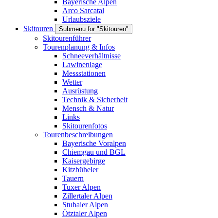
Bayerische Alpen
Arco Sarcatal
Urlaubsziele
Skitouren
Submenu for "Skitouren"
Skitourenführer
Tourenplanung & Infos
Schneeverhältnisse
Lawinenlage
Messstationen
Wetter
Ausrüstung
Technik & Sicherheit
Mensch & Natur
Links
Skitourenfotos
Tourenbeschreibungen
Bayerische Voralpen
Chiemgau und BGL
Kaisergebirge
Kitzbüheler
Tauern
Tuxer Alpen
Zillertaler Alpen
Stubaier Alpen
Ötztaler Alpen