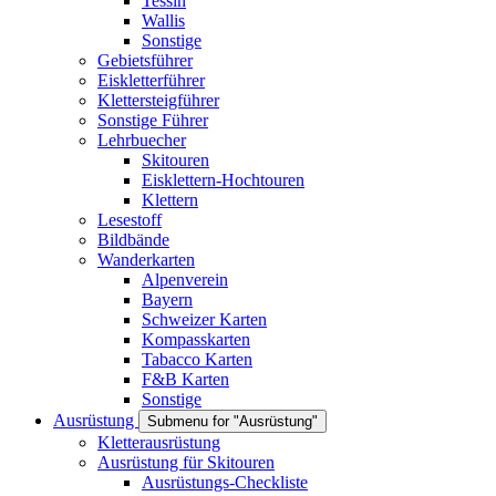
Tessin
Wallis
Sonstige
Gebietsführer
Eiskletterführer
Klettersteigführer
Sonstige Führer
Lehrbuecher
Skitouren
Eisklettern-Hochtouren
Klettern
Lesestoff
Bildbände
Wanderkarten
Alpenverein
Bayern
Schweizer Karten
Kompasskarten
Tabacco Karten
F&B Karten
Sonstige
Ausrüstung
Submenu for "Ausrüstung"
Kletterausrüstung
Ausrüstung für Skitouren
Ausrüstungs-Checkliste