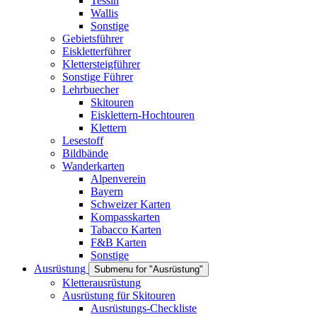
Tessin
Wallis
Sonstige
Gebietsführer
Eiskletterführer
Klettersteigführer
Sonstige Führer
Lehrbuecher
Skitouren
Eisklettern-Hochtouren
Klettern
Lesestoff
Bildbände
Wanderkarten
Alpenverein
Bayern
Schweizer Karten
Kompasskarten
Tabacco Karten
F&B Karten
Sonstige
Ausrüstung
Submenu for "Ausrüstung"
Kletterausrüstung
Ausrüstung für Skitouren
Ausrüstungs-Checkliste