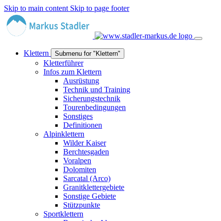
Skip to main content
Skip to page footer
Klettern
Submenu for "Klettern"
Kletterführer
Infos zum Klettern
Ausrüstung
Technik und Training
Sicherungstechnik
Tourenbedingungen
Sonstiges
Definitionen
Alpinklettern
Wilder Kaiser
Berchtesgaden
Voralpen
Dolomiten
Sarcatal (Arco)
Granitklettergebiete
Sonstige Gebiete
Stützpunkte
Sportklettern