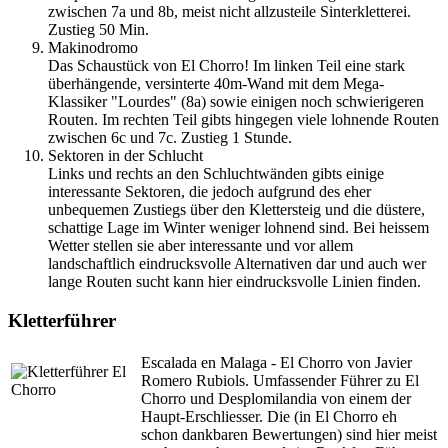
zwischen 7a und 8b, meist nicht allzusteile Sinterkletterei.
Zustieg 50 Min.
Makinodromo
Das Schaustück von El Chorro! Im linken Teil eine stark
überhängende, versinterte 40m-Wand mit dem Mega-
Klassiker "Lourdes" (8a) sowie einigen noch schwierigeren
Routen. Im rechten Teil gibts hingegen viele lohnende Routen
zwischen 6c und 7c. Zustieg 1 Stunde.
Sektoren in der Schlucht
Links und rechts an den Schluchtwänden gibts einige
interessante Sektoren, die jedoch aufgrund des eher
unbequemen Zustiegs über den Klettersteig und die düstere,
schattige Lage im Winter weniger lohnend sind. Bei heissem
Wetter stellen sie aber interessante und vor allem
landschaftlich eindrucksvolle Alternativen dar und auch wer
lange Routen sucht kann hier eindrucksvolle Linien finden.
Kletterführer
Escalada en Malaga - El Chorro von Javier
Romero Rubiols. Umfassender Führer zu El
Chorro und Desplomilandia von einem der
Haupt-Erschliesser. Die (in El Chorro eh
schon dankbaren Bewertungen) sind hier meist