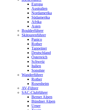
Europa
Australien
Nordamerika
Südamerika
Afrika
Asien
Boulderführer
Skitourenführer
Panico
Rother
Tappeiner
Deutschland
Österreich
Schweiz
Italien
Sonstige
Wanderführer
Rother
Rosenheim
AV-Führer
SAC-Clubführer
Berner Alpen
Bündner Alpen
Urner