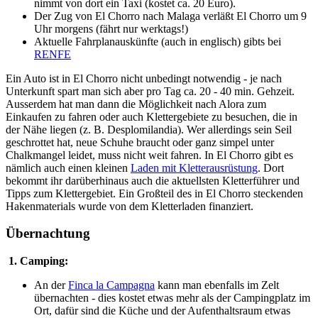
nimmt von dort ein Taxi (kostet ca. 20 Euro).
Der Zug von El Chorro nach Malaga verläßt El Chorro um 9
Uhr morgens (fährt nur werktags!)
Aktuelle Fahrplanauskünfte (auch in englisch) gibts bei
RENFE
Ein Auto ist in El Chorro nicht unbedingt notwendig - je nach
Unterkunft spart man sich aber pro Tag ca. 20 - 40 min. Gehzeit.
Ausserdem hat man dann die Möglichkeit nach Alora zum
Einkaufen zu fahren oder auch Klettergebiete zu besuchen, die in
der Nähe liegen (z. B. Desplomilandia). Wer allerdings sein Seil
geschrottet hat, neue Schuhe braucht oder ganz simpel unter
Chalkmangel leidet, muss nicht weit fahren. In El Chorro gibt es
nämlich auch einen kleinen
Laden mit Kletterausrüstung
. Dort
bekommt ihr darüberhinaus auch die aktuellsten Kletterführer und
Tipps zum Klettergebiet. Ein Großteil des in El Chorro steckenden
Hakenmaterials wurde von dem Kletterladen finanziert.
Übernachtung
1. Camping:
An der
Finca la Campagna
kann man ebenfalls im Zelt
übernachten - dies kostet etwas mehr als der Campingplatz im
Ort, dafür sind die Küche und der Aufenthaltsraum etwas