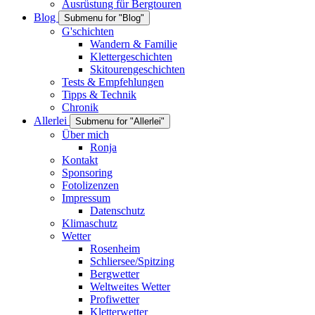
Ausrüstung für Bergtouren
Blog
Submenu for "Blog"
G'schichten
Wandern & Familie
Klettergeschichten
Skitourengeschichten
Tests & Empfehlungen
Tipps & Technik
Chronik
Allerlei
Submenu for "Allerlei"
Über mich
Ronja
Kontakt
Sponsoring
Fotolizenzen
Impressum
Datenschutz
Klimaschutz
Wetter
Rosenheim
Schliersee/Spitzing
Bergwetter
Weltweites Wetter
Profiwetter
Kletterwetter