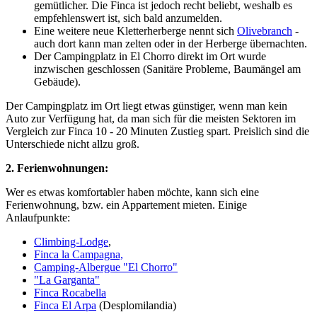
gemütlicher. Die Finca ist jedoch recht beliebt, weshalb es
empfehlenswert ist, sich bald anzumelden.
Eine weitere neue Kletterherberge nennt sich
Olivebranch
-
auch dort kann man zelten oder in der Herberge übernachten.
Der Campingplatz in El Chorro direkt im Ort wurde
inzwischen geschlossen (Sanitäre Probleme, Baumängel am
Gebäude).
Der Campingplatz im Ort liegt etwas günstiger, wenn man kein
Auto zur Verfügung hat, da man sich für die meisten Sektoren im
Vergleich zur Finca 10 - 20 Minuten Zustieg spart. Preislich sind die
Unterschiede nicht allzu groß.
2. Ferienwohnungen:
Wer es etwas komfortabler haben möchte, kann sich eine
Ferienwohnung, bzw. ein Appartement mieten. Einige
Anlaufpunkte:
Climbing-Lodge
,
Finca la Campagna,
Camping-Albergue "El Chorro"
"La Garganta"
Finca Rocabella
Finca El Arpa
(Desplomilandia)