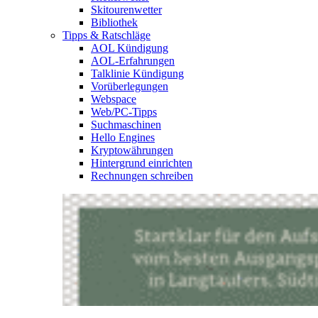
Skitourenwetter
Bibliothek
Tipps & Ratschläge
AOL Kündigung
AOL-Erfahrungen
Talklinie Kündigung
Vorüberlegungen
Webspace
Web/PC-Tipps
Suchmaschinen
Hello Engines
Kryptowährungen
Hintergrund einrichten
Rechnungen schreiben