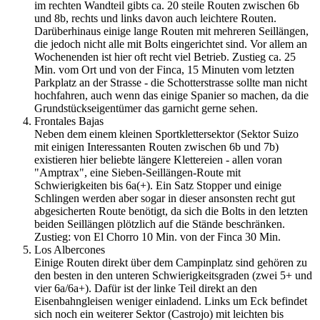
im rechten Wandteil gibts ca. 20 steile Routen zwischen 6b
und 8b, rechts und links davon auch leichtere Routen.
Darüberhinaus einige lange Routen mit mehreren Seillängen,
die jedoch nicht alle mit Bolts eingerichtet sind. Vor allem an
Wochenenden ist hier oft recht viel Betrieb. Zustieg ca. 25
Min. vom Ort und von der Finca, 15 Minuten vom letzten
Parkplatz an der Strasse - die Schotterstrasse sollte man nicht
hochfahren, auch wenn das einige Spanier so machen, da die
Grundstückseigentümer das garnicht gerne sehen.
Frontales Bajas
Neben dem einem kleinen Sportklettersektor (Sektor Suizo
mit einigen Interessanten Routen zwischen 6b und 7b)
existieren hier beliebte längere Klettereien - allen voran
"Amptrax", eine Sieben-Seillängen-Route mit
Schwierigkeiten bis 6a(+). Ein Satz Stopper und einige
Schlingen werden aber sogar in dieser ansonsten recht gut
abgesicherten Route benötigt, da sich die Bolts in den letzten
beiden Seillängen plötzlich auf die Stände beschränken.
Zustieg: von El Chorro 10 Min. von der Finca 30 Min.
Los Albercones
Einige Routen direkt über dem Campinplatz sind gehören zu
den besten in den unteren Schwierigkeitsgraden (zwei 5+ und
vier 6a/6a+). Dafür ist der linke Teil direkt an den
Eisenbahngleisen weniger einladend. Links um Eck befindet
sich noch ein weiterer Sektor (Castrojo) mit leichten bis