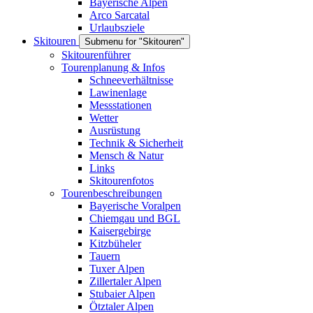
Bayerische Alpen
Arco Sarcatal
Urlaubsziele
Skitouren
Submenu for "Skitouren"
Skitourenführer
Tourenplanung & Infos
Schneeverhältnisse
Lawinenlage
Messstationen
Wetter
Ausrüstung
Technik & Sicherheit
Mensch & Natur
Links
Skitourenfotos
Tourenbeschreibungen
Bayerische Voralpen
Chiemgau und BGL
Kaisergebirge
Kitzbüheler
Tauern
Tuxer Alpen
Zillertaler Alpen
Stubaier Alpen
Ötztaler Alpen