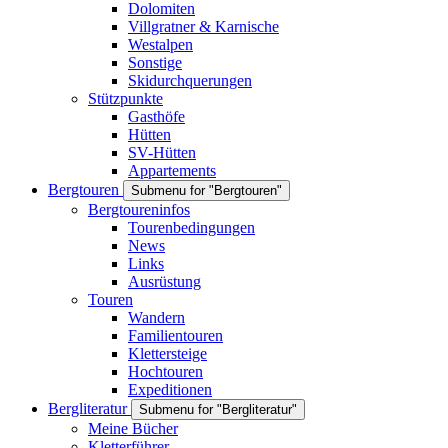
Dolomiten
Villgratner & Karnische
Westalpen
Sonstige
Skidurchquerungen
Stützpunkte
Gasthöfe
Hütten
SV-Hütten
Appartements
Bergtouren
Submenu for "Bergtouren"
Bergtoureninfos
Tourenbedingungen
News
Links
Ausrüstung
Touren
Wandern
Familientouren
Klettersteige
Hochtouren
Expeditionen
Bergliteratur
Submenu for "Bergliteratur"
Meine Bücher
Kletterführer