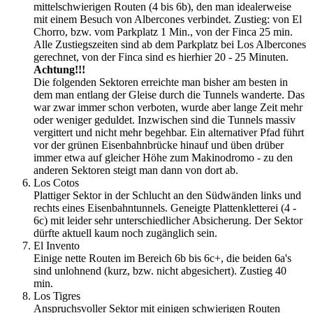
mittelschwierigen Routen (4 bis 6b), den man idealerweise
mit einem Besuch von Albercones verbindet. Zustieg: von El
Chorro, bzw. vom Parkplatz 1 Min., von der Finca 25 min.
Alle Zustiegszeiten sind ab dem Parkplatz bei Los Albercones
gerechnet, von der Finca sind es hierhier 20 - 25 Minuten.
Achtung!!!
Die folgenden Sektoren erreichte man bisher am besten in
dem man entlang der Gleise durch die Tunnels wanderte. Das
war zwar immer schon verboten, wurde aber lange Zeit mehr
oder weniger geduldet. Inzwischen sind die Tunnels massiv
vergittert und nicht mehr begehbar. Ein alternativer Pfad führt
vor der grünen Eisenbahnbrücke hinauf und üben drüber
immer etwa auf gleicher Höhe zum Makinodromo - zu den
anderen Sektoren steigt man dann von dort ab.
Los Cotos
Plattiger Sektor in der Schlucht an den Südwänden links und
rechts eines Eisenbahntunnels. Geneigte Plattenkletterei (4 -
6c) mit leider sehr unterschiedlicher Absicherung. Der Sektor
dürfte aktuell kaum noch zugänglich sein.
El Invento
Einige nette Routen im Bereich 6b bis 6c+, die beiden 6a's
sind unlohnend (kurz, bzw. nicht abgesichert). Zustieg 40
min.
Los Tigres
Anspruchsvoller Sektor mit einigen schwierigen Routen