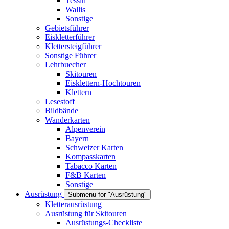
Tessin
Wallis
Sonstige
Gebietsführer
Eiskletterführer
Klettersteigführer
Sonstige Führer
Lehrbuecher
Skitouren
Eisklettern-Hochtouren
Klettern
Lesestoff
Bildbände
Wanderkarten
Alpenverein
Bayern
Schweizer Karten
Kompasskarten
Tabacco Karten
F&B Karten
Sonstige
Ausrüstung
Submenu for "Ausrüstung"
Kletterausrüstung
Ausrüstung für Skitouren
Ausrüstungs-Checkliste