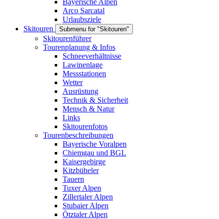
Bayerische Alpen
Arco Sarcatal
Urlaubsziele
Skitouren
Submenu for "Skitouren"
Skitourenführer
Tourenplanung & Infos
Schneeverhältnisse
Lawinenlage
Messstationen
Wetter
Ausrüstung
Technik & Sicherheit
Mensch & Natur
Links
Skitourenfotos
Tourenbeschreibungen
Bayerische Voralpen
Chiemgau und BGL
Kaisergebirge
Kitzbüheler
Tauern
Tuxer Alpen
Zillertaler Alpen
Stubaier Alpen
Ötztaler Alpen