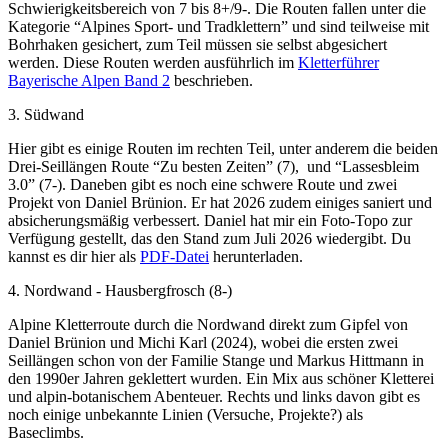
Schwierigkeitsbereich von 7 bis 8+/9-. Die Routen fallen unter die
Kategorie “Alpines Sport- und Tradklettern” und sind teilweise mit
Bohrhaken gesichert, zum Teil müssen sie selbst abgesichert
werden. Diese Routen werden ausführlich im
Kletterführer
Bayerische Alpen Band 2
beschrieben.
3. Südwand
Hier gibt es einige Routen im rechten Teil, unter anderem die beiden
Drei-Seillängen Route “Zu besten Zeiten” (7), und “Lassesbleim
3.0” (7-). Daneben gibt es noch eine schwere Route und zwei
Projekt von Daniel Brünion. Er hat 2026 zudem einiges saniert und
absicherungsmäßig verbessert. Daniel hat mir ein Foto-Topo zur
Verfügung gestellt, das den Stand zum Juli 2026 wiedergibt. Du
kannst es dir hier als
PDF-Datei
herunterladen.
4. Nordwand - Hausbergfrosch (8-)
Alpine Kletterroute durch die Nordwand direkt zum Gipfel von
Daniel Brünion und Michi Karl (2024), wobei die ersten zwei
Seillängen schon von der Familie Stange und Markus Hittmann in
den 1990er Jahren geklettert wurden. Ein Mix aus schöner Kletterei
und alpin-botanischem Abenteuer. Rechts und links davon gibt es
noch einige unbekannte Linien (Versuche, Projekte?) als
Baseclimbs.