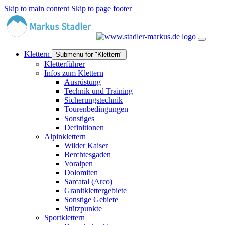
Skip to main content
Skip to page footer
Klettern
Submenu for "Klettern"
Kletterführer
Infos zum Klettern
Ausrüstung
Technik und Training
Sicherungstechnik
Tourenbedingungen
Sonstiges
Definitionen
Alpinklettern
Wilder Kaiser
Berchtesgaden
Voralpen
Dolomiten
Sarcatal (Arco)
Granitklettergebiete
Sonstige Gebiete
Stützpunkte
Sportklettern