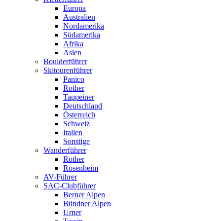
Europa
Australien
Nordamerika
Südamerika
Afrika
Asien
Boulderführer
Skitourenführer
Panico
Rother
Tappeiner
Deutschland
Österreich
Schweiz
Italien
Sonstige
Wanderführer
Rother
Rosenheim
AV-Führer
SAC-Clubführer
Berner Alpen
Bündner Alpen
Urner