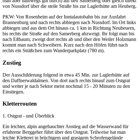
man aber halbwegs gut durch) auf den Samerberg oder gleich direkt
von Nussdorf über die steile Straße bis zur Laglerhütte am Heuberg.
PKW: Von Rosenheim auf der Inntalautobahn bis zur Ausfahrt
Brannenburg und nach rechts abbiegen nach Nussdorf. Im Ort links
abbiegen und aus dem Ort hinaus ca. 1 km in Richtung Neubeuern,
bis rechts die Straße auf den Samerberg abzweigt. Ihr folgt man bis
nach Eßbaum, zweigt dort rechts ab und über den Weiler Holzmann
kommt man nach Schweibern. Kurz nach den Höfen führt nach
rechts ein Sträßchen zum Wanderparkplatz (780 m).
Zustieg
Der Ausschilderung folgend in etwa 45 Min. zur Laglerhütte auf
den Daffnerwaldalmen. Von dort nach rechts hinauf zum Ostgrat
und weiter je nach Sektor meist nochmal 15 - 20 Minuten zu den
Einstiegen.
Kletterrouten
1. Ostgrat - und Überblick
Ein leichter, alpin angehauchter Anstieg auf die Wasserwand für
erfahrene Berggeher führt über den Ostgrat. Teilweise hat man
leichte Kletterei in brüchigem und grasigem Schrofengelände