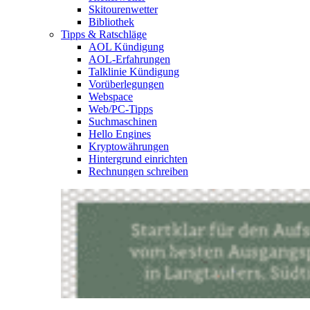
Skitourenwetter
Bibliothek
Tipps & Ratschläge
AOL Kündigung
AOL-Erfahrungen
Talklinie Kündigung
Vorüberlegungen
Webspace
Web/PC-Tipps
Suchmaschinen
Hello Engines
Kryptowährungen
Hintergrund einrichten
Rechnungen schreiben