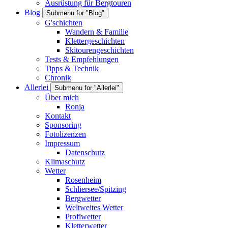
Ausrüstung für Bergtouren
Blog
Submenu for "Blog"
G'schichten
Wandern & Familie
Klettergeschichten
Skitourengeschichten
Tests & Empfehlungen
Tipps & Technik
Chronik
Allerlei
Submenu for "Allerlei"
Über mich
Ronja
Kontakt
Sponsoring
Fotolizenzen
Impressum
Datenschutz
Klimaschutz
Wetter
Rosenheim
Schliersee/Spitzing
Bergwetter
Weltweites Wetter
Profiwetter
Kletterwetter