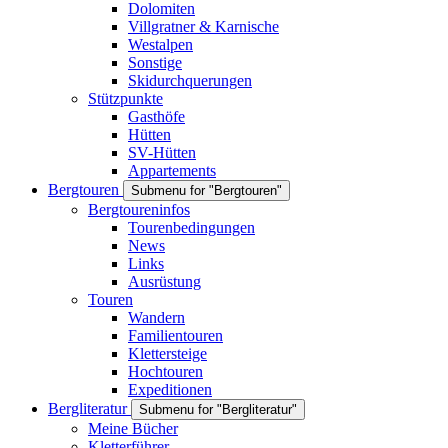
Dolomiten
Villgratner & Karnische
Westalpen
Sonstige
Skidurchquerungen
Stützpunkte
Gasthöfe
Hütten
SV-Hütten
Appartements
Bergtouren
Submenu for "Bergtouren"
Bergtoureninfos
Tourenbedingungen
News
Links
Ausrüstung
Touren
Wandern
Familientouren
Klettersteige
Hochtouren
Expeditionen
Bergliteratur
Submenu for "Bergliteratur"
Meine Bücher
Kletterführer