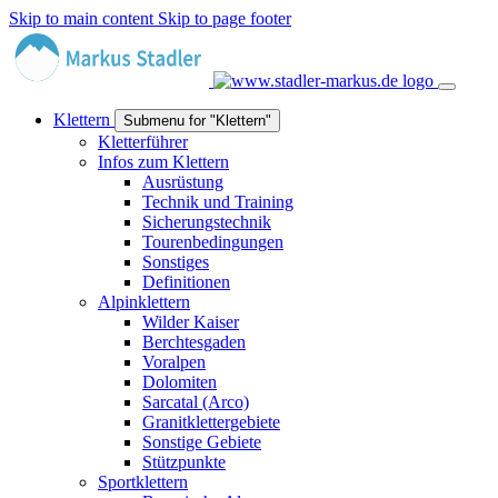
Skip to main content
Skip to page footer
Klettern
Submenu for "Klettern"
Kletterführer
Infos zum Klettern
Ausrüstung
Technik und Training
Sicherungstechnik
Tourenbedingungen
Sonstiges
Definitionen
Alpinklettern
Wilder Kaiser
Berchtesgaden
Voralpen
Dolomiten
Sarcatal (Arco)
Granitklettergebiete
Sonstige Gebiete
Stützpunkte
Sportklettern