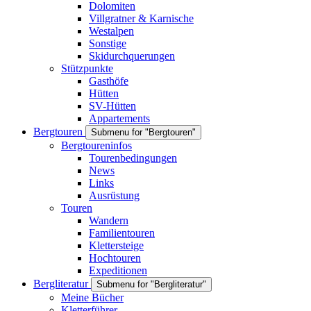
Dolomiten
Villgratner & Karnische
Westalpen
Sonstige
Skidurchquerungen
Stützpunkte
Gasthöfe
Hütten
SV-Hütten
Appartements
Bergtouren
Submenu for "Bergtouren"
Bergtoureninfos
Tourenbedingungen
News
Links
Ausrüstung
Touren
Wandern
Familientouren
Klettersteige
Hochtouren
Expeditionen
Bergliteratur
Submenu for "Bergliteratur"
Meine Bücher
Kletterführer