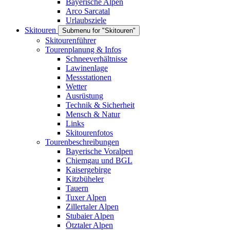
Bayerische Alpen
Arco Sarcatal
Urlaubsziele
Skitouren
Submenu for "Skitouren"
Skitourenführer
Tourenplanung & Infos
Schneeverhältnisse
Lawinenlage
Messstationen
Wetter
Ausrüstung
Technik & Sicherheit
Mensch & Natur
Links
Skitourenfotos
Tourenbeschreibungen
Bayerische Voralpen
Chiemgau und BGL
Kaisergebirge
Kitzbüheler
Tauern
Tuxer Alpen
Zillertaler Alpen
Stubaier Alpen
Ötztaler Alpen