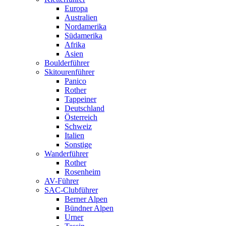
Europa
Australien
Nordamerika
Südamerika
Afrika
Asien
Boulderführer
Skitourenführer
Panico
Rother
Tappeiner
Deutschland
Österreich
Schweiz
Italien
Sonstige
Wanderführer
Rother
Rosenheim
AV-Führer
SAC-Clubführer
Berner Alpen
Bündner Alpen
Urner