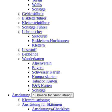
Tessin
Wallis
Sonstige
Gebietsführer
Eiskletterführer
Klettersteigführer
Sonstige Führer
Lehrbuecher
Skitouren
Eisklettern-Hochtouren
Klettern
Lesestoff
Bildbände
Wanderkarten
Alpenverein
Bayern
Schweizer Karten
Kompasskarten
Tabacco Karten
F&B Karten
Sonstige
Ausrüstung
Submenu for "Ausrüstung"
Kletterausrüstung
Ausrüstung für Skitouren
Ausrüstungs-Checkliste