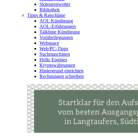
Skitourenwetter
Bibliothek
Tipps & Ratschläge
AOL Kündigung
AOL-Erfahrungen
Talklinie Kündigung
Vorüberlegungen
Webspace
Web/PC-Tipps
Suchmaschinen
Hello Engines
Kryptowährungen
Hintergrund einrichten
Rechnungen schreiben