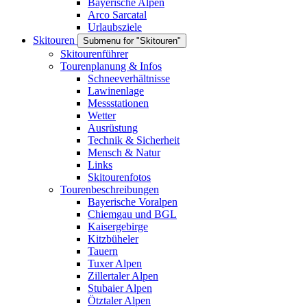
Bayerische Alpen
Arco Sarcatal
Urlaubsziele
Skitouren
Submenu for "Skitouren"
Skitourenführer
Tourenplanung & Infos
Schneeverhältnisse
Lawinenlage
Messstationen
Wetter
Ausrüstung
Technik & Sicherheit
Mensch & Natur
Links
Skitourenfotos
Tourenbeschreibungen
Bayerische Voralpen
Chiemgau und BGL
Kaisergebirge
Kitzbüheler
Tauern
Tuxer Alpen
Zillertaler Alpen
Stubaier Alpen
Ötztaler Alpen