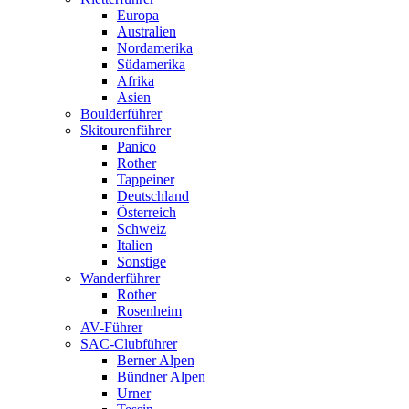
Europa
Australien
Nordamerika
Südamerika
Afrika
Asien
Boulderführer
Skitourenführer
Panico
Rother
Tappeiner
Deutschland
Österreich
Schweiz
Italien
Sonstige
Wanderführer
Rother
Rosenheim
AV-Führer
SAC-Clubführer
Berner Alpen
Bündner Alpen
Urner