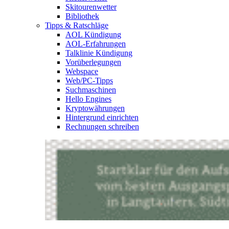
Skitourenwetter
Bibliothek
Tipps & Ratschläge
AOL Kündigung
AOL-Erfahrungen
Talklinie Kündigung
Vorüberlegungen
Webspace
Web/PC-Tipps
Suchmaschinen
Hello Engines
Kryptowährungen
Hintergrund einrichten
Rechnungen schreiben