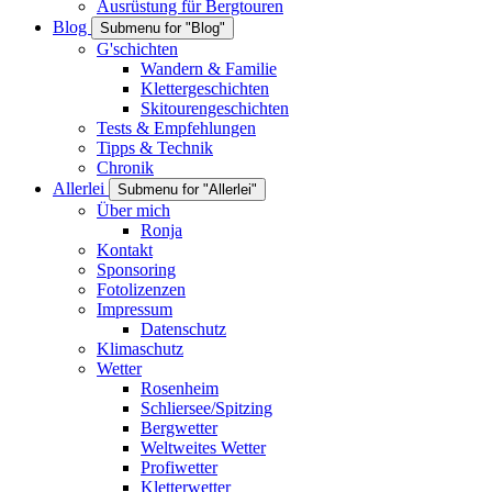
Ausrüstung für Bergtouren
Blog
Submenu for "Blog"
G'schichten
Wandern & Familie
Klettergeschichten
Skitourengeschichten
Tests & Empfehlungen
Tipps & Technik
Chronik
Allerlei
Submenu for "Allerlei"
Über mich
Ronja
Kontakt
Sponsoring
Fotolizenzen
Impressum
Datenschutz
Klimaschutz
Wetter
Rosenheim
Schliersee/Spitzing
Bergwetter
Weltweites Wetter
Profiwetter
Kletterwetter