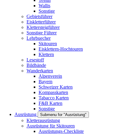
Tessin
Wallis
Sonstige
Gebietsführer
Eiskletterführer
Klettersteigführer
Sonstige Führer
Lehrbuecher
Skitouren
Eisklettern-Hochtouren
Klettern
Lesestoff
Bildbände
Wanderkarten
Alpenverein
Bayern
Schweizer Karten
Kompasskarten
Tabacco Karten
F&B Karten
Sonstige
Ausrüstung
Submenu for "Ausrüstung"
Kletterausrüstung
Ausrüstung für Skitouren
Ausrüstungs-Checkliste