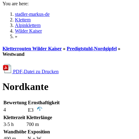
You are here:
stadler-markus-de
Klettern
Alpinklettern
Wilder Kaiser
»
Kletterrouten Wilder Kaiser
»
Predigtstuhl-Nordgipfel
»
Westwand
PDF-Datei zu Drucken
Nordkante
Bewertung
Ernsthaftigkeit
4
E3
Kletterzeit
Kletterlänge
3-5 h
700 m
Wandhöhe
Exposition
400 m
N + W