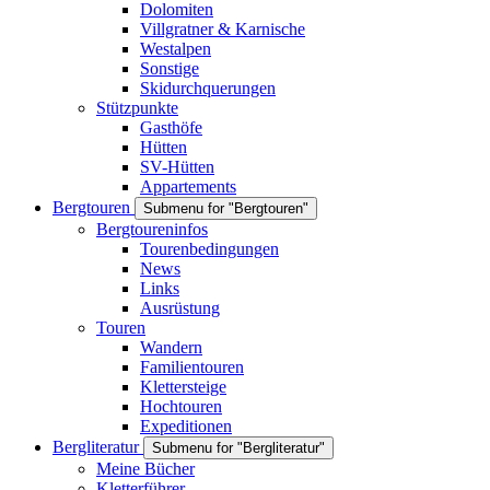
Dolomiten
Villgratner & Karnische
Westalpen
Sonstige
Skidurchquerungen
Stützpunkte
Gasthöfe
Hütten
SV-Hütten
Appartements
Bergtouren
Submenu for "Bergtouren"
Bergtoureninfos
Tourenbedingungen
News
Links
Ausrüstung
Touren
Wandern
Familientouren
Klettersteige
Hochtouren
Expeditionen
Bergliteratur
Submenu for "Bergliteratur"
Meine Bücher
Kletterführer