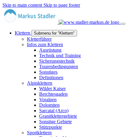
Skip to main content
Skip to page footer
Klettern
Submenu for "Klettern"
Kletterführer
Infos zum Klettern
Ausrüstung
Technik und Training
Sicherungstechnik
Tourenbedingungen
Sonstiges
Definitionen
Alpinklettern
Wilder Kaiser
Berchtesgaden
Voralpen
Dolomiten
Sarcatal (Arco)
Granitklettergebiete
Sonstige Gebiete
Stützpunkte
Sportklettern