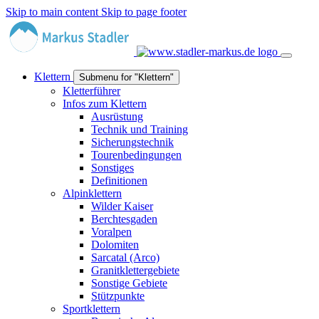
Skip to main content
Skip to page footer
Klettern
Submenu for "Klettern"
Kletterführer
Infos zum Klettern
Ausrüstung
Technik und Training
Sicherungstechnik
Tourenbedingungen
Sonstiges
Definitionen
Alpinklettern
Wilder Kaiser
Berchtesgaden
Voralpen
Dolomiten
Sarcatal (Arco)
Granitklettergebiete
Sonstige Gebiete
Stützpunkte
Sportklettern