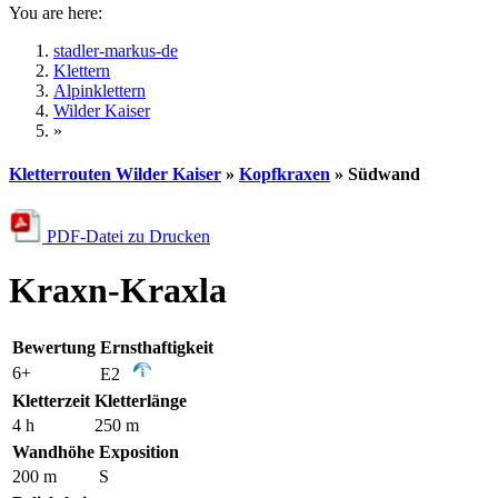
You are here:
stadler-markus-de
Klettern
Alpinklettern
Wilder Kaiser
»
Kletterrouten Wilder Kaiser
»
Kopfkraxen
» Südwand
PDF-Datei zu Drucken
Kraxn-Kraxla
Bewertung
Ernsthaftigkeit
6+
E2
Kletterzeit
Kletterlänge
4 h
250 m
Wandhöhe
Exposition
200 m
S