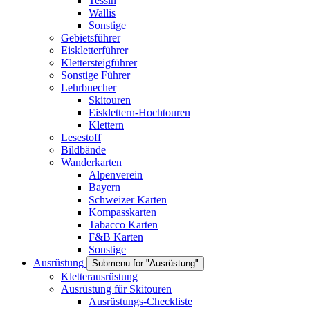
Tessin
Wallis
Sonstige
Gebietsführer
Eiskletterführer
Klettersteigführer
Sonstige Führer
Lehrbuecher
Skitouren
Eisklettern-Hochtouren
Klettern
Lesestoff
Bildbände
Wanderkarten
Alpenverein
Bayern
Schweizer Karten
Kompasskarten
Tabacco Karten
F&B Karten
Sonstige
Ausrüstung
Submenu for "Ausrüstung"
Kletterausrüstung
Ausrüstung für Skitouren
Ausrüstungs-Checkliste