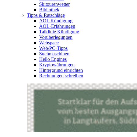
Skitourenwetter
Bibliothek
Tipps & Ratschläge
AOL Kündigung
AOL-Erfahrungen
Talklinie Kündigung
Vorüberlegungen
Webspace
Web/PC-Tipps
Suchmaschinen
Hello Engines
Kryptowährungen
Hintergrund einrichten
Rechnungen schreiben