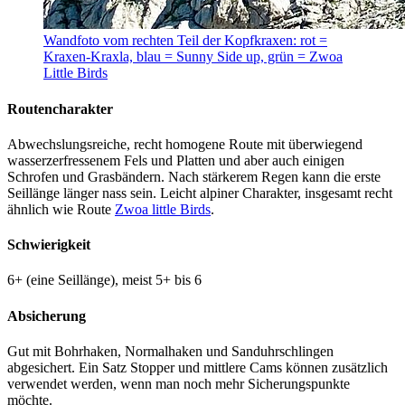
Wandfoto vom rechten Teil der Kopfkraxen: rot =
Kraxen-Kraxla, blau = Sunny Side up, grün = Zwoa
Little Birds
Routencharakter
Abwechslungsreiche, recht homogene Route mit überwiegend
wasserzerfressenem Fels und Platten und aber auch einigen
Schrofen und Grasbändern. Nach stärkerem Regen kann die erste
Seillänge länger nass sein. Leicht alpiner Charakter, insgesamt recht
ähnlich wie Route
Zwoa little Birds
.
Schwierigkeit
6+ (eine Seillänge), meist 5+ bis 6
Absicherung
Gut mit Bohrhaken, Normalhaken und Sanduhrschlingen
abgesichert. Ein Satz Stopper und mittlere Cams können zusätzlich
verwendet werden, wenn man noch mehr Sicherungspunkte
möchte.