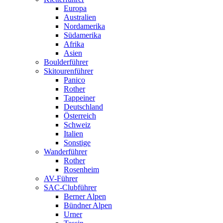
Europa
Australien
Nordamerika
Südamerika
Afrika
Asien
Boulderführer
Skitourenführer
Panico
Rother
Tappeiner
Deutschland
Österreich
Schweiz
Italien
Sonstige
Wanderführer
Rother
Rosenheim
AV-Führer
SAC-Clubführer
Berner Alpen
Bündner Alpen
Urner