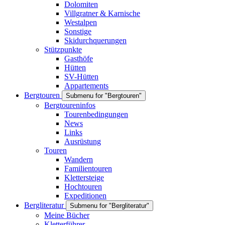
Dolomiten
Villgratner & Karnische
Westalpen
Sonstige
Skidurchquerungen
Stützpunkte
Gasthöfe
Hütten
SV-Hütten
Appartements
Bergtouren
Submenu for "Bergtouren"
Bergtoureninfos
Tourenbedingungen
News
Links
Ausrüstung
Touren
Wandern
Familientouren
Klettersteige
Hochtouren
Expeditionen
Bergliteratur
Submenu for "Bergliteratur"
Meine Bücher
Kletterführer