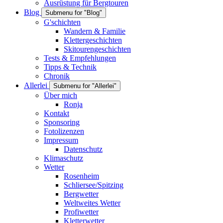
Ausrüstung für Bergtouren
Blog
Submenu for "Blog"
G'schichten
Wandern & Familie
Klettergeschichten
Skitourengeschichten
Tests & Empfehlungen
Tipps & Technik
Chronik
Allerlei
Submenu for "Allerlei"
Über mich
Ronja
Kontakt
Sponsoring
Fotolizenzen
Impressum
Datenschutz
Klimaschutz
Wetter
Rosenheim
Schliersee/Spitzing
Bergwetter
Weltweites Wetter
Profiwetter
Kletterwetter