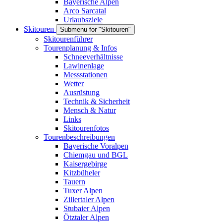
Bayerische Alpen
Arco Sarcatal
Urlaubsziele
Skitouren
Submenu for "Skitouren"
Skitourenführer
Tourenplanung & Infos
Schneeverhältnisse
Lawinenlage
Messstationen
Wetter
Ausrüstung
Technik & Sicherheit
Mensch & Natur
Links
Skitourenfotos
Tourenbeschreibungen
Bayerische Voralpen
Chiemgau und BGL
Kaisergebirge
Kitzbüheler
Tauern
Tuxer Alpen
Zillertaler Alpen
Stubaier Alpen
Ötztaler Alpen