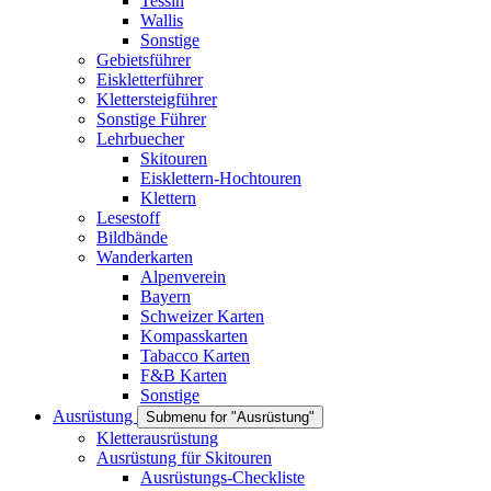
Tessin
Wallis
Sonstige
Gebietsführer
Eiskletterführer
Klettersteigführer
Sonstige Führer
Lehrbuecher
Skitouren
Eisklettern-Hochtouren
Klettern
Lesestoff
Bildbände
Wanderkarten
Alpenverein
Bayern
Schweizer Karten
Kompasskarten
Tabacco Karten
F&B Karten
Sonstige
Ausrüstung
Submenu for "Ausrüstung"
Kletterausrüstung
Ausrüstung für Skitouren
Ausrüstungs-Checkliste