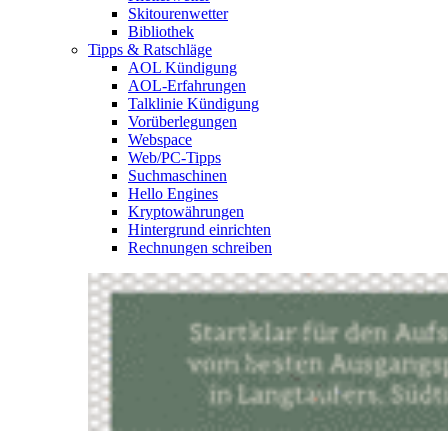
Skitourenwetter
Bibliothek
Tipps & Ratschläge
AOL Kündigung
AOL-Erfahrungen
Talklinie Kündigung
Vorüberlegungen
Webspace
Web/PC-Tipps
Suchmaschinen
Hello Engines
Kryptowährungen
Hintergrund einrichten
Rechnungen schreiben