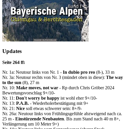
Updates
Seite 264 ff:
Nr. 1a: Neutour links von Nr. 1 -
In dubio pro reo
(8-), 33 m
Nr. 3a: Neutour rechts von Nr. 3 (mündet oben in diese):
The way
to the sun
(8), 27 m
Nr. 10:
Make moves, not war
- Rp durch Chris Gröber 2024
Bewertungsvorschlag 9+/10-
Nr. 11:
Don't worry be happy
ist wohl eher 9+/10-
Nr. 13:
P.A.B.
- Wiederholerbestätigung mit 9+
Nr. 21:
Nice
soll etwas schwerer sein: 8+/9-
Nr. 26a: Neutour links von Frühlingsgefühle abzweigend nach ca.
25 m -
Einstürzende Neubauten
. Bis zum Stand nach 40 m 8+,
Verlängerung um 10 Meter 9+)