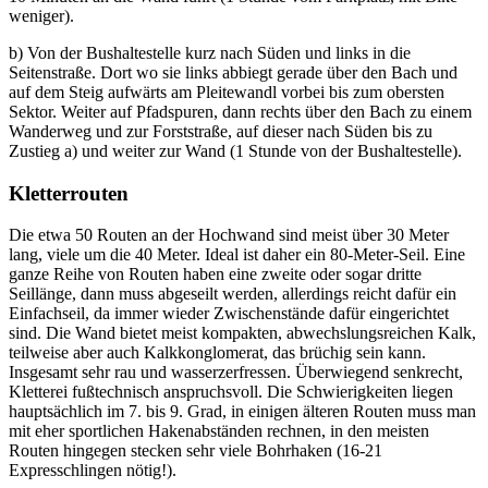
weniger).
b) Von der Bushaltestelle kurz nach Süden und links in die
Seitenstraße. Dort wo sie links abbiegt gerade über den Bach und
auf dem Steig aufwärts am Pleitewandl vorbei bis zum obersten
Sektor. Weiter auf Pfadspuren, dann rechts über den Bach zu einem
Wanderweg und zur Forststraße, auf dieser nach Süden bis zu
Zustieg a) und weiter zur Wand (1 Stunde von der Bushaltestelle).
Kletterrouten
Die etwa 50 Routen an der Hochwand sind meist über 30 Meter
lang, viele um die 40 Meter. Ideal ist daher ein 80-Meter-Seil. Eine
ganze Reihe von Routen haben eine zweite oder sogar dritte
Seillänge, dann muss abgeseilt werden, allerdings reicht dafür ein
Einfachseil, da immer wieder Zwischenstände dafür eingerichtet
sind. Die Wand bietet meist kompakten, abwechslungsreichen Kalk,
teilweise aber auch Kalkkonglomerat, das brüchig sein kann.
Insgesamt sehr rau und wasserzerfressen. Überwiegend senkrecht,
Kletterei fußtechnisch anspruchsvoll. Die Schwierigkeiten liegen
hauptsächlich im 7. bis 9. Grad, in einigen älteren Routen muss man
mit eher sportlichen Hakenabständen rechnen, in den meisten
Routen hingegen stecken sehr viele Bohrhaken (16-21
Expresschlingen nötig!).