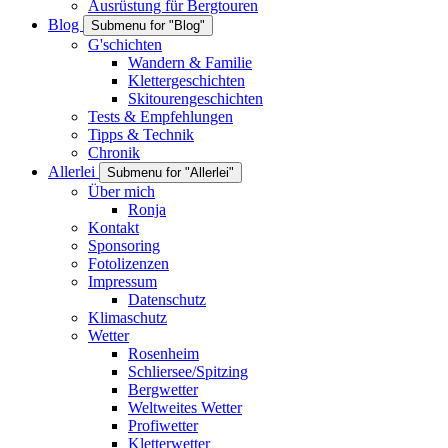
Ausrüstung für Bergtouren
Blog
Submenu for "Blog"
G'schichten
Wandern & Familie
Klettergeschichten
Skitourengeschichten
Tests & Empfehlungen
Tipps & Technik
Chronik
Allerlei
Submenu for "Allerlei"
Über mich
Ronja
Kontakt
Sponsoring
Fotolizenzen
Impressum
Datenschutz
Klimaschutz
Wetter
Rosenheim
Schliersee/Spitzing
Bergwetter
Weltweites Wetter
Profiwetter
Kletterwetter