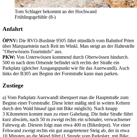
Tom Schlager bekommt an der Hochwand
Frühlingsgefühle (8-)
Anfahrt
ÖPNV:
Die RVO-Buslinie 9505 fährt stündlich vom Bahnhof Prien
über Marquartstein nach Reit im Winkl. Man steigt an der Haltestelle
"Oberwössen-Touristinfo" aus.
PKW:
Von Unterwössen kommend durch Oberwössen hindurch.
500 m nach dem Ortsende befindet sich rechts der Straße ein
Parkplatz (gleicher Ausgangspunkt wie für das Auerwandl). Auch
links der B305 am Beginn der Forststraße kann man parken.
Zustiege
a) Vom Parkplatz Auerwandl überquert man die Hauptstraße zum
Beginn einer Forststraße. Diese leitet mäßig steil in weiten Kehren
durch den Wald hinauf (gut mit Bike möglich). Nach knapp
3 Kilometern kommt man zu einer Gabelung. Die linke Straße führt
kurz abwärts, nach 50 m zweigt rechts ein schmaler, verwachsener
Fahrweg ab. Diesem folgt man etwa 400 m (Bikedepot). Vor einer
Felswand zweigt rechts ein gut ausgetretener Steig ab, der in etwa
10 Minuten an die Wand führt (1 Stunde vom Parkplatz, mit Bike