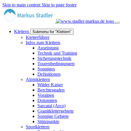
Skip to main content
Skip to page footer
Klettern
Submenu for "Klettern"
Kletterführer
Infos zum Klettern
Ausrüstung
Technik und Training
Sicherungstechnik
Tourenbedingungen
Sonstiges
Definitionen
Alpinklettern
Wilder Kaiser
Berchtesgaden
Voralpen
Dolomiten
Sarcatal (Arco)
Granitklettergebiete
Sonstige Gebiete
Stützpunkte
Sportklettern