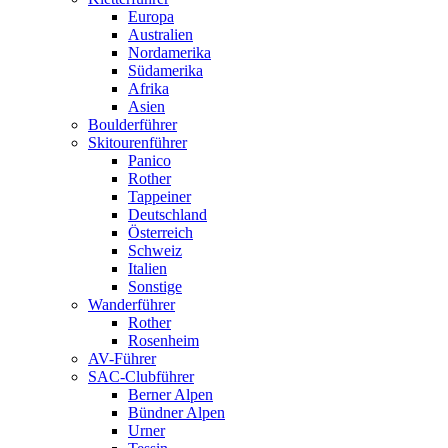
Europa
Australien
Nordamerika
Südamerika
Afrika
Asien
Boulderführer
Skitourenführer
Panico
Rother
Tappeiner
Deutschland
Österreich
Schweiz
Italien
Sonstige
Wanderführer
Rother
Rosenheim
AV-Führer
SAC-Clubführer
Berner Alpen
Bündner Alpen
Urner