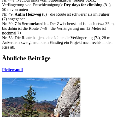
Nr. 44a: Neutour links vom Suppenkaspar (oberer Stock,
Verlängerung von Entschleunigung):
Dry days for climbing
(8+),
50 m von unten
Nr. 49:
Aufm Hoizweg
(8) - die Route ist schwerer als im Führer
(7) angegeben
Nr. 50:
7 ¾ Semmeknedls
- Der Zwischenstand ist nach etwa 35 m,
bis dahin ist die Route 7+/8-, die Verlängerung um 12 Meter ist
nochmal 7+
Nr. 58: Die Route hat jetzt eine lohnende Verlängerung (7-), 28 m.
Außerdem zweigt nach dem Einstieg ein Projekt nach rechts in den
Riss ab.
Ähnliche Beiträge
Pleitewandl