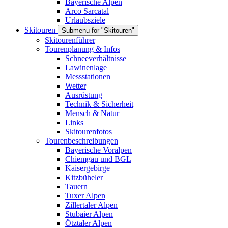
Bayerische Alpen
Arco Sarcatal
Urlaubsziele
Skitouren
Submenu for "Skitouren"
Skitourenführer
Tourenplanung & Infos
Schneeverhältnisse
Lawinenlage
Messstationen
Wetter
Ausrüstung
Technik & Sicherheit
Mensch & Natur
Links
Skitourenfotos
Tourenbeschreibungen
Bayerische Voralpen
Chiemgau und BGL
Kaisergebirge
Kitzbüheler
Tauern
Tuxer Alpen
Zillertaler Alpen
Stubaier Alpen
Ötztaler Alpen