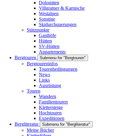
Dolomiten
Villgratner & Karnische
Westalpen
Sonstige
Skidurchquerungen
Stützpunkte
Gasthöfe
Hütten
SV-Hütten
Appartements
Bergtouren
Submenu for "Bergtouren"
Bergtoureninfos
Tourenbedingungen
News
Links
Ausrüstung
Touren
Wandern
Familientouren
Klettersteige
Hochtouren
Expeditionen
Bergliteratur
Submenu for "Bergliteratur"
Meine Bücher
Kletterführer