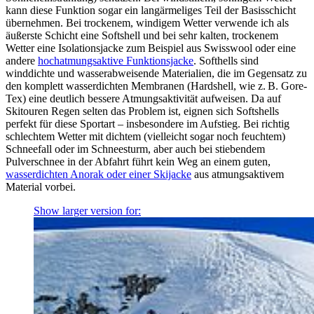
kann diese Funktion sogar ein langärmeliges Teil der Basisschicht
übernehmen. Bei trockenem, windigem Wetter verwende ich als
äußerste Schicht eine Softshell und bei sehr kalten, trockenem
Wetter eine Isolationsjacke zum Beispiel aus Swisswool oder eine
andere
hochatmungsaktive Funktionsjacke
. Softhells sind
winddichte und wasserabweisende Materialien, die im Gegensatz zu
den komplett wasserdichten Membranen (Hardshell, wie z. B. Gore-
Tex) eine deutlich bessere Atmungsaktivität aufweisen. Da auf
Skitouren Regen selten das Problem ist, eignen sich Softshells
perfekt für diese Sportart – insbesondere im Aufstieg. Bei richtig
schlechtem Wetter mit dichtem (vielleicht sogar noch feuchtem)
Schneefall oder im Schneesturm, aber auch bei stiebendem
Pulverschnee in der Abfahrt führt kein Weg an einem guten,
wasserdichten Anorak oder einer Skijacke
aus atmungsaktivem
Material vorbei.
Show larger version for: