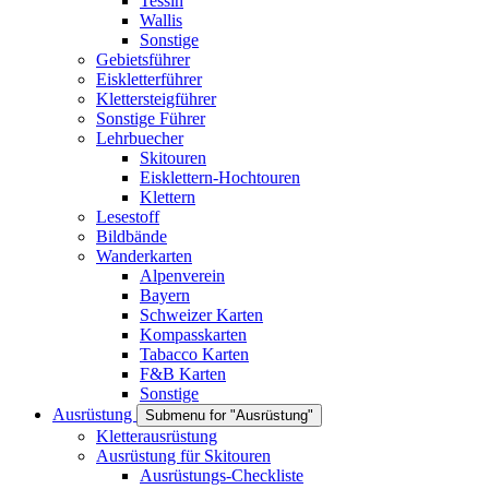
Tessin
Wallis
Sonstige
Gebietsführer
Eiskletterführer
Klettersteigführer
Sonstige Führer
Lehrbuecher
Skitouren
Eisklettern-Hochtouren
Klettern
Lesestoff
Bildbände
Wanderkarten
Alpenverein
Bayern
Schweizer Karten
Kompasskarten
Tabacco Karten
F&B Karten
Sonstige
Ausrüstung
Submenu for "Ausrüstung"
Kletterausrüstung
Ausrüstung für Skitouren
Ausrüstungs-Checkliste