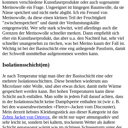
kommen verschiedene Kunstfaserprodukte oder auch sogenannte
Merinowolle ein Frage. Ungeeignet ist hingegen Baumwolle, da sie
Nässe speichert und nicht mehr abgibt. Ich ein Freund von
Merinowolle, da diese einen kleinen Teil der Feuchtigkeit
"zwischenspeichert" und damit der Verdunstungskälte
entgegenwirkt. Wer sehr stark schwitzt, wird allerdings auch die
Grenzen der Merinowolle schneller merken. Dann empfiehlt sich
eher ein Kunstfaserprodukt, das aber u.a. den Nachteil hat, sehr viel
schneller unangenehm zu riechen, was bei Merino kaum der Fall ist.
Wichtig ist bei der Basisschicht eine eng anliegende Passform, damit
der Schweiß unmittelbar aufgenommen werden kann.
Isolationsschicht(en)
Je nach Temperatur trägt man über der Basisschicht eine oder
mehrere Isolationsschichten. Diese bestehen wiederum aus
Microfaser oder Wolle, sind aber etwas dicker, damit mehr Wärme
gespeichert werden kann. Bei hohen Temperaturen kann diese
Schicht auch entfallen. Man sollte in jedem Fall darauf achten, dass
in der Isolationsschicht keine Dampfsperre enthalten ist (wie z. B.
bei den wasserabweisenden »Fleece«-Jacken vom Discounter).
Mein derzeit liebstes Kleidungsstück aus dieser Kategorie ist das
Zebru Jacket von Ortovox
, die nicht nur super atmungsatkiv und
sehr leicht ist, sondern bei kaltem, trockenem Wetter als äußere
Schicht genausogut wärmt wie im richtigen Schneesturm unter der