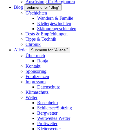
Ausrüstung für Bergtouren
Blog
Submenu for "Blog"
G'schichten
Wandern & Familie
Klettergeschichten
Skitourengeschichten
Tests & Empfehlungen
Tipps & Technik
Chronik
Allerlei
Submenu for "Allerlei"
Über mich
Ronja
Kontakt
Sponsoring
Fotolizenzen
Impressum
Datenschutz
Klimaschutz
Wetter
Rosenheim
Schliersee/Spitzing
Bergwetter
Weltweites Wetter
Profiwetter
Kletterwetter