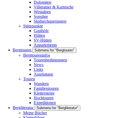
Dolomiten
Villgratner & Karnische
Westalpen
Sonstige
Skidurchquerungen
Stützpunkte
Gasthöfe
Hütten
SV-Hütten
Appartements
Bergtouren
Submenu for "Bergtouren"
Bergtoureninfos
Tourenbedingungen
News
Links
Ausrüstung
Touren
Wandern
Familientouren
Klettersteige
Hochtouren
Expeditionen
Bergliteratur
Submenu for "Bergliteratur"
Meine Bücher
Kletterführer