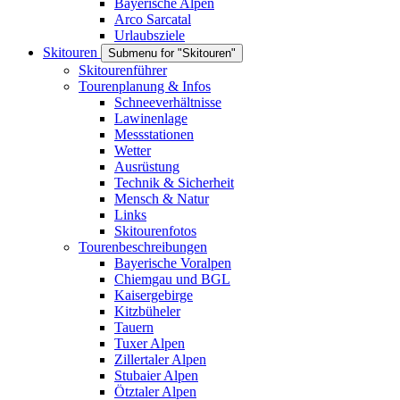
Bayerische Alpen
Arco Sarcatal
Urlaubsziele
Skitouren
Submenu for "Skitouren"
Skitourenführer
Tourenplanung & Infos
Schneeverhältnisse
Lawinenlage
Messstationen
Wetter
Ausrüstung
Technik & Sicherheit
Mensch & Natur
Links
Skitourenfotos
Tourenbeschreibungen
Bayerische Voralpen
Chiemgau und BGL
Kaisergebirge
Kitzbüheler
Tauern
Tuxer Alpen
Zillertaler Alpen
Stubaier Alpen
Ötztaler Alpen