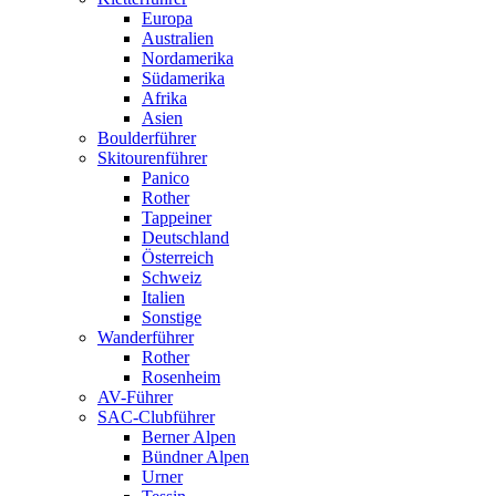
Europa
Australien
Nordamerika
Südamerika
Afrika
Asien
Boulderführer
Skitourenführer
Panico
Rother
Tappeiner
Deutschland
Österreich
Schweiz
Italien
Sonstige
Wanderführer
Rother
Rosenheim
AV-Führer
SAC-Clubführer
Berner Alpen
Bündner Alpen
Urner