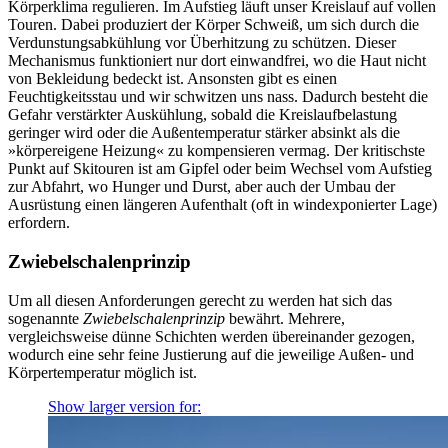
Körperklima regulieren. Im Aufstieg läuft unser Kreislauf auf vollen
Touren. Dabei produziert der Körper Schweiß, um sich durch die
Verdunstungsabkühlung vor Überhitzung zu schützen. Dieser
Mechanismus funktioniert nur dort einwandfrei, wo die Haut nicht
von Bekleidung bedeckt ist. Ansonsten gibt es einen
Feuchtigkeitsstau und wir schwitzen uns nass. Dadurch besteht die
Gefahr verstärkter Auskühlung, sobald die Kreislaufbelastung
geringer wird oder die Außentemperatur stärker absinkt als die
»körpereigene Heizung« zu kompensieren vermag. Der kritischste
Punkt auf Skitouren ist am Gipfel oder beim Wechsel vom Aufstieg
zur Abfahrt, wo Hunger und Durst, aber auch der Umbau der
Ausrüstung einen längeren Aufenthalt (oft in windexponierter Lage)
erfordern.
Zwiebelschalenprinzip
Um all diesen Anforderungen gerecht zu werden hat sich das
sogenannte
Zwiebelschalenprinzip
bewährt. Mehrere,
vergleichsweise dünne Schichten werden übereinander gezogen,
wodurch eine sehr feine Justierung auf die jeweilige Außen- und
Körpertemperatur möglich ist.
Show larger version for: