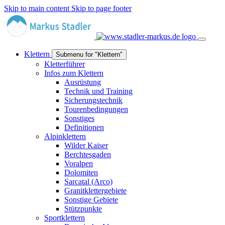
Skip to main content
Skip to page footer
Klettern
Submenu for "Klettern"
Kletterführer
Infos zum Klettern
Ausrüstung
Technik und Training
Sicherungstechnik
Tourenbedingungen
Sonstiges
Definitionen
Alpinklettern
Wilder Kaiser
Berchtesgaden
Voralpen
Dolomiten
Sarcatal (Arco)
Granitklettergebiete
Sonstige Gebiete
Stützpunkte
Sportklettern