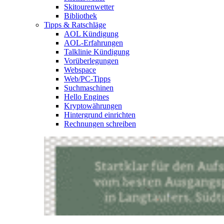
Skitourenwetter
Bibliothek
Tipps & Ratschläge
AOL Kündigung
AOL-Erfahrungen
Talklinie Kündigung
Vorüberlegungen
Webspace
Web/PC-Tipps
Suchmaschinen
Hello Engines
Kryptowährungen
Hintergrund einrichten
Rechnungen schreiben